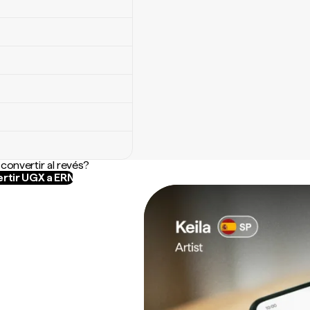
convertir al revés?
rtir UGX a ERN