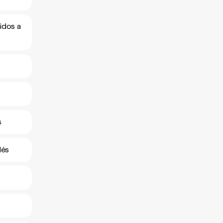
idos a
s
dés