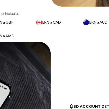
principales.
N a GBP
ERN a CAD
ERN a AUD
N a AMD
USD ACCOUNT DET