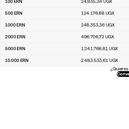
100
ERN
24.835
,34
UGX
500
ERN
124.176
,68
UGX
1000
ERN
248.353
,36
UGX
2000
ERN
496.706
,72
UGX
5000
ERN
1.241.766
,81
UGX
10.000
ERN
2.483.533
,61
UGX
¿Quieres 
Conve