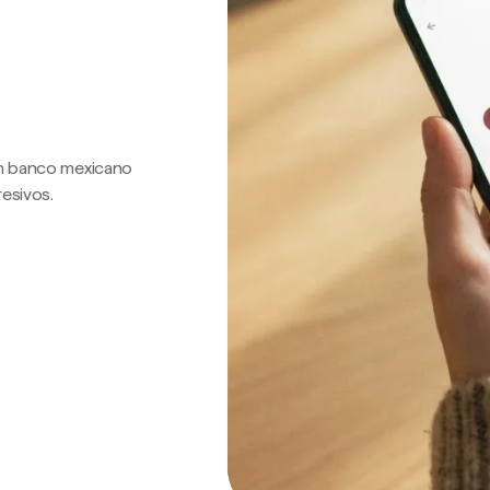
 un banco mexicano
resivos.