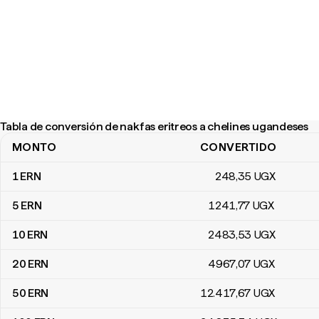
Tabla de conversión de nakfas eritreos a chelines ugandeses
MONTO
CONVERTIDO
Tabla de conversión de nakfas eritreos a chelines ugandeses
1
ERN
248
,35
UGX
5
ERN
1241
,77
UGX
10
ERN
2483
,53
UGX
20
ERN
4967
,07
UGX
50
ERN
12.417
,67
UGX