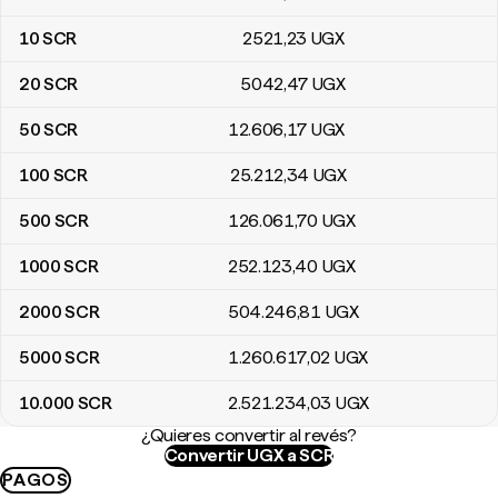
10
SCR
2521
,23
UGX
20
SCR
5042
,47
UGX
50
SCR
12.606
,17
UGX
100
SCR
25.212
,34
UGX
500
SCR
126.061
,70
UGX
1000
SCR
252.123
,40
UGX
2000
SCR
504.246
,81
UGX
5000
SCR
1.260.617
,02
UGX
10.000
SCR
2.521.234
,03
UGX
¿Quieres convertir al revés?
Convertir UGX a SCR
PAGOS