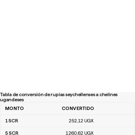
Tabla de conversión de rupias seychellenses a chelines
ugandeses
MONTO
CONVERTIDO
Tabla de conversión de rupias seychellenses a chelines ugandes
1
SCR
252
,12
UGX
5
SCR
1260
,62
UGX