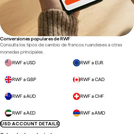
Conversiones populares de RWF
Consulta los tipos de cambio de francos ruandeses a otras
monedas principales.
RWF a USD
RWF a EUR
RWF a GBP
RWF a CAD
RWF a AUD
RWF a CHF
RWF a AED
RWF a AMD
USD ACCOUNT DETAILS