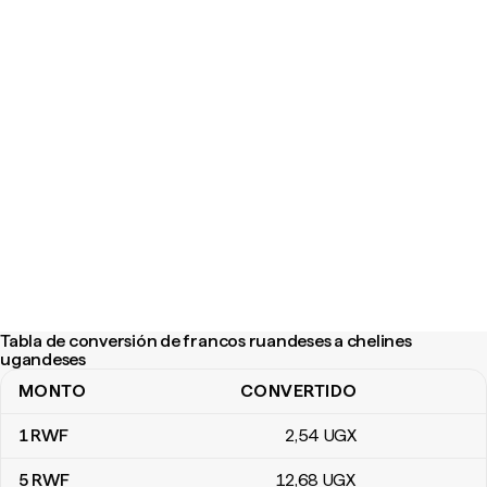
Tabla de conversión de francos ruandeses a chelines
ugandeses
MONTO
CONVERTIDO
Tabla de conversión de francos ruandeses a chelines ugandeses
1
RWF
2
,54
UGX
5
RWF
12
,68
UGX