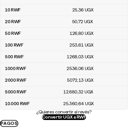
10
RWF
25
,36
UGX
20
RWF
50
,72
UGX
50
RWF
126
,80
UGX
100
RWF
253
,61
UGX
500
RWF
1268
,03
UGX
1000
RWF
2536
,06
UGX
2000
RWF
5072
,13
UGX
5000
RWF
12.680
,32
UGX
10.000
RWF
25.360
,64
UGX
¿Quieres convertir al revés?
Convertir UGX a RWF
PAGOS