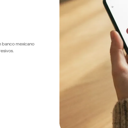
 un banco mexicano
resivos.