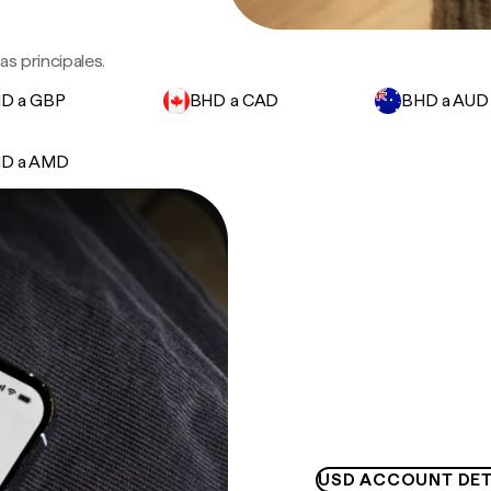
s principales.
D a GBP
BHD a CAD
BHD a AUD
D a AMD
USD ACCOUNT DET