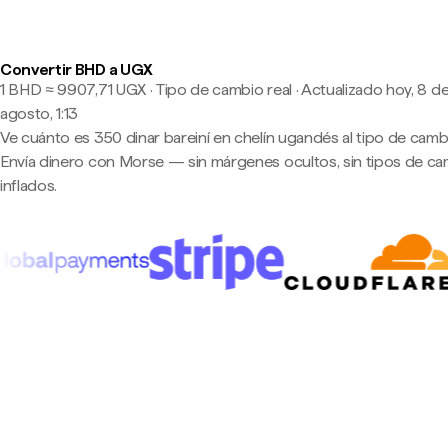
Convertir BHD a UGX
1 BHD ≈ 9907,71 UGX · Tipo de cambio real
·
Actualizado hoy, 8 d
agosto, 1:13
Ve cuánto es 350 dinar bareiní en chelín ugandés al tipo de cambi
Envía dinero con Morse — sin márgenes ocultos, sin tipos de c
inflados.