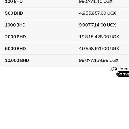
100
BHD
990.771
,40
UGX
500
BHD
4.953.857
,00
UGX
1000
BHD
9.907.714
,00
UGX
2000
BHD
19.815.428
,00
UGX
5000
BHD
49.538.570
,00
UGX
10.000
BHD
99.077.139
,99
UGX
¿Quieres 
Conve