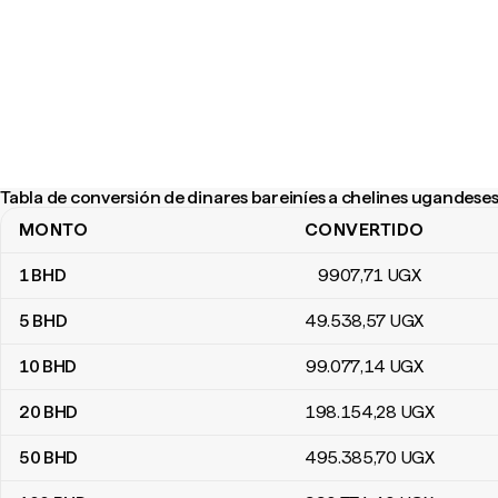
Tabla de conversión de dinares bareiníes a chelines ugandese
MONTO
CONVERTIDO
Tabla de conversión de dinares bareiníes a chelines ugandeses
1
BHD
9907
,71
UGX
5
BHD
49.538
,57
UGX
10
BHD
99.077
,14
UGX
20
BHD
198.154
,28
UGX
50
BHD
495.385
,70
UGX