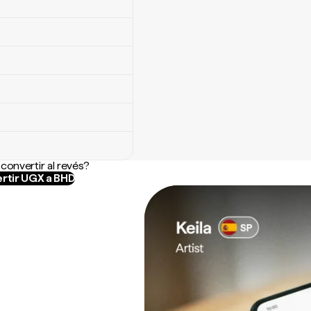
convertir al revés?
rtir UGX a BHD