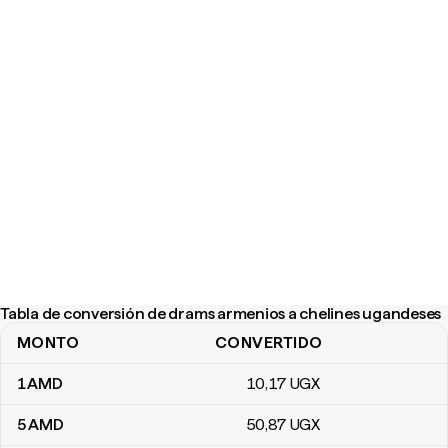
Tabla de conversión de drams armenios a chelines ugandeses
MONTO
CONVERTIDO
Tabla de conversión de drams armenios a chelines ugandeses
1
AMD
10
,17
UGX
5
AMD
50
,87
UGX