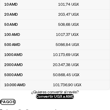
10
AMD
101
,74
UGX
20
AMD
203
,47
UGX
50
AMD
508
,68
UGX
100
AMD
1017
,37
UGX
500
AMD
5086
,84
UGX
1000
AMD
10.173
,69
UGX
2000
AMD
20.347
,38
UGX
5000
AMD
50.868
,45
UGX
10.000
AMD
101.736
,90
UGX
¿Quieres convertir al revés?
Convertir UGX a AMD
PAGOS