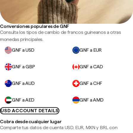
Conversiones populares de GNF
Consulta los tipos de cambio de francos guineanos a otras
monedas principales.
GNF a USD
GNF a EUR
GNF a GBP
GNF a CAD
GNF a AUD
GNF a CHF
GNF a AED
GNF a AMD
USD ACCOUNT DETAILS
Cobra desde cualquier lugar
Comparte tus datos de cuenta USD, EUR, MXN y BRL con