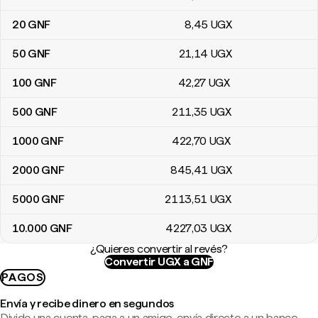
20
GNF
8
,45
UGX
50
GNF
21
,14
UGX
100
GNF
42
,27
UGX
500
GNF
211
,35
UGX
1000
GNF
422
,70
UGX
2000
GNF
845
,41
UGX
5000
GNF
2113
,51
UGX
10.000
GNF
4227
,03
UGX
¿Quieres convertir al revés?
Convertir UGX a GNF
PAGOS
Envía y recibe dinero en segundos
Divide una cuenta, paga a un amigo, envía directo a un banco