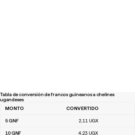
Tabla de conversión de francos guineanos a chelines
ugandeses
MONTO
CONVERTIDO
Tabla de conversión de francos guineanos a chelines ugandeses
5
GNF
2
,11
UGX
10
GNF
4
,23
UGX