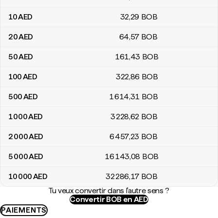
10
AED
32
,29
BOB
20
AED
64
,57
BOB
50
AED
161
,43
BOB
100
AED
322
,86
BOB
500
AED
1 614
,31
BOB
1 000
AED
3 228
,62
BOB
2 000
AED
6 457
,23
BOB
5 000
AED
16 143
,08
BOB
10 000
AED
32 286
,17
BOB
Tu veux convertir dans l'autre sens ?
Convertir BOB en AED
PAIEMENTS