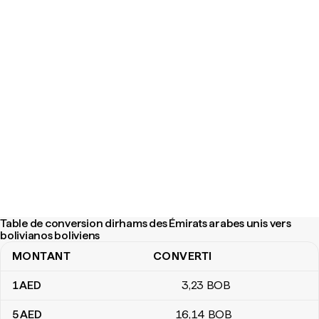
Table de conversion dirhams des Émirats arabes unis vers
bolivianos boliviens
MONTANT
CONVERTI
Table de conversion dirhams des Émirats arabes unis vers bolivia
1
AED
3
,23
BOB
5
AED
16
,14
BOB