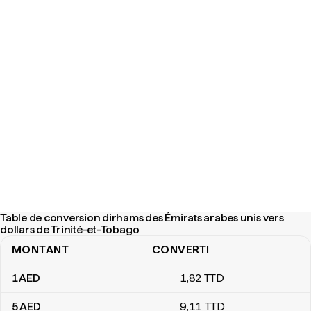
Table de conversion dirhams des Émirats arabes unis vers
dollars de Trinité-et-Tobago
MONTANT
CONVERTI
Table de conversion dirhams des Émirats arabes unis vers dollars
1
AED
1
,82
TTD
5
AED
9
,11
TTD