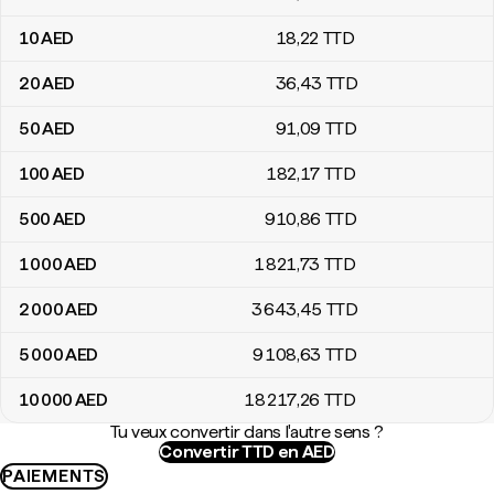
10
AED
18
,22
TTD
20
AED
36
,43
TTD
50
AED
91
,09
TTD
100
AED
182
,17
TTD
500
AED
910
,86
TTD
1 000
AED
1 821
,73
TTD
2 000
AED
3 643
,45
TTD
5 000
AED
9 108
,63
TTD
10 000
AED
18 217
,26
TTD
Tu veux convertir dans l'autre sens ?
Convertir TTD en AED
PAIEMENTS