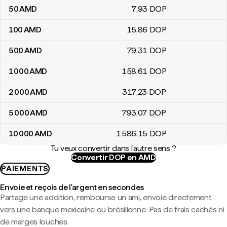
50
AMD
7
,93
DOP
100
AMD
15
,86
DOP
500
AMD
79
,31
DOP
1 000
AMD
158
,61
DOP
2 000
AMD
317
,23
DOP
5 000
AMD
793
,07
DOP
10 000
AMD
1 586
,15
DOP
Tu veux convertir dans l'autre sens ?
Convertir DOP en AMD
PAIEMENTS
Envoie et reçois de l'argent en secondes
Partage une addition, rembourse un ami, envoie directement
vers une banque mexicaine ou brésilienne. Pas de frais cachés ni
de marges louches.