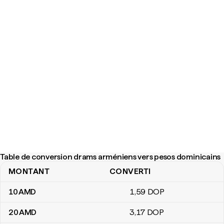
Table de conversion drams arméniens vers pesos dominicains
MONTANT
CONVERTI
Table de conversion drams arméniens vers pesos dominicains
10
AMD
1
,59
DOP
20
AMD
3
,17
DOP