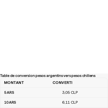
Table de conversion pesos argentins vers pesos chiliens
MONTANT
CONVERTI
Table de conversion pesos argentins vers pesos chiliens
5
ARS
3
,05
CLP
10
ARS
6
,11
CLP