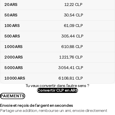
20
ARS
12
,22
CLP
50
ARS
30
,54
CLP
100
ARS
61
,09
CLP
500
ARS
305
,44
CLP
1 000
ARS
610
,88
CLP
2 000
ARS
1 221
,76
CLP
5 000
ARS
3 054
,41
CLP
10 000
ARS
6 108
,81
CLP
Tu veux convertir dans l'autre sens ?
Convertir CLP en ARS
PAIEMENTS
Envoie et reçois de l'argent en secondes
Partage une addition, rembourse un ami, envoie directement