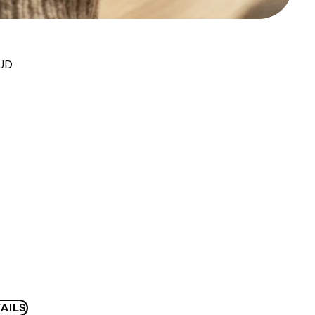
AUD
AILS