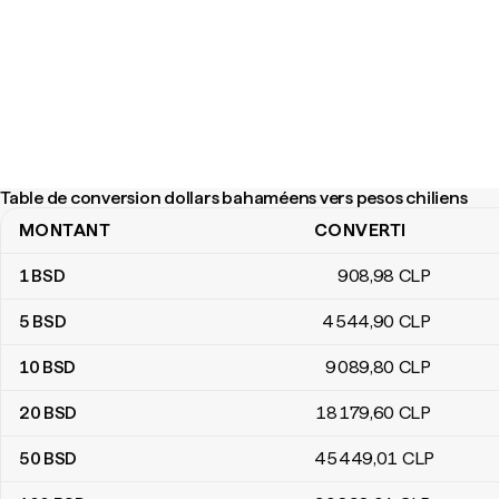
Table de conversion dollars bahaméens vers pesos chiliens
MONTANT
CONVERTI
Table de conversion dollars bahaméens vers pesos chiliens
1
BSD
908
,98
CLP
5
BSD
4 544
,90
CLP
10
BSD
9 089
,80
CLP
20
BSD
18 179
,60
CLP
50
BSD
45 449
,01
CLP