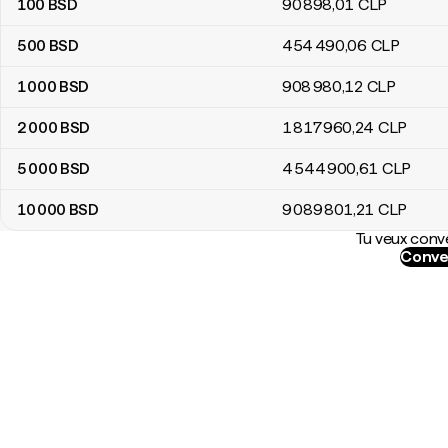
100
BSD
90 898
,01
CLP
500
BSD
454 490
,06
CLP
1 000
BSD
908 980
,12
CLP
2 000
BSD
1 817 960
,24
CLP
5 000
BSD
4 544 900
,61
CLP
10 000
BSD
9 089 801
,21
CLP
Tu veux conve
Conve