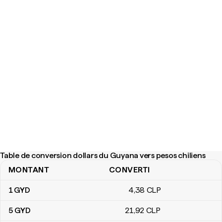
Table de conversion dollars du Guyana vers pesos chiliens
MONTANT
CONVERTI
Table de conversion dollars du Guyana vers pesos chiliens
1
GYD
4
,38
CLP
5
GYD
21
,92
CLP