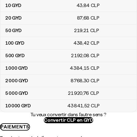
10
GYD
43
,84
CLP
20
GYD
87
,68
CLP
50
GYD
219
,21
CLP
100
GYD
438
,42
CLP
500
GYD
2 192
,08
CLP
1 000
GYD
4 384
,15
CLP
2 000
GYD
8 768
,30
CLP
5 000
GYD
21 920
,76
CLP
10 000
GYD
43 841
,52
CLP
Tu veux convertir dans l'autre sens ?
Convertir CLP en GYD
PAIEMENTS