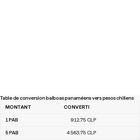
Table de conversion balboas panaméens vers pesos chiliens
MONTANT
CONVERTI
Table de conversion balboas panaméens vers pesos chiliens
1
PAB
912
,75
CLP
5
PAB
4 563
,75
CLP