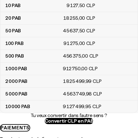
10
PAB
9 127
,50
CLP
20
PAB
18 255
,00
CLP
50
PAB
45 637
,50
CLP
100
PAB
91 275
,00
CLP
500
PAB
456 375
,00
CLP
1 000
PAB
912 750
,00
CLP
2 000
PAB
1 825 499
,99
CLP
5 000
PAB
4 563 749
,98
CLP
10 000
PAB
9 127 499
,95
CLP
Tu veux convertir dans l'autre sens ?
Convertir CLP en PAB
PAIEMENTS