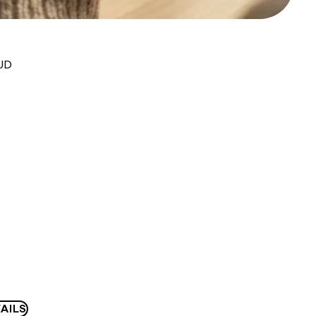
AUD
AILS