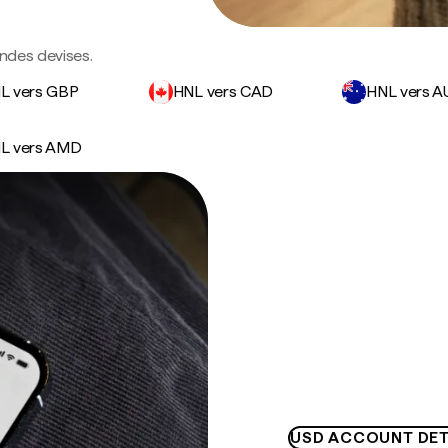
andes devises.
L vers GBP
HNL vers CAD
HNL vers 
L vers AMD
USD ACCOUNT DET