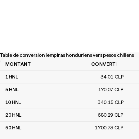
Table de conversion lempiras honduriens vers pesos chiliens
MONTANT
CONVERTI
Table de conversion lempiras honduriens vers pesos chiliens
1
HNL
34
,01
CLP
5
HNL
170
,07
CLP
10
HNL
340
,15
CLP
20
HNL
680
,29
CLP
50
HNL
1 700
,73
CLP