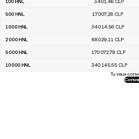
100
HNL
3 401
,46
CLP
500
HNL
17 007
,28
CLP
1 000
HNL
34 014
,56
CLP
2 000
HNL
68 029
,11
CLP
5 000
HNL
170 072
,78
CLP
10 000
HNL
340 145
,55
CLP
Tu veux conve
Conve