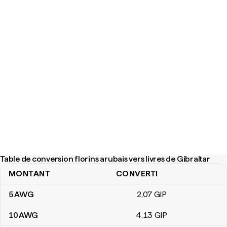
Table de conversion florins arubais vers livres de Gibraltar
MONTANT
CONVERTI
Table de conversion florins arubais vers livres de Gibraltar
5
AWG
2
,07
GIP
10
AWG
4
,13
GIP