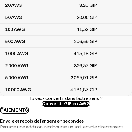
20
AWG
8
,26
GIP
50
AWG
20
,66
GIP
100
AWG
41
,32
GIP
500
AWG
206
,59
GIP
1 000
AWG
413
,18
GIP
2 000
AWG
826
,37
GIP
5 000
AWG
2 065
,91
GIP
10 000
AWG
4 131
,83
GIP
Tu veux convertir dans l'autre sens ?
Convertir GIP en AWG
PAIEMENTS
Envoie et reçois de l'argent en secondes
Partage une addition, rembourse un ami, envoie directement