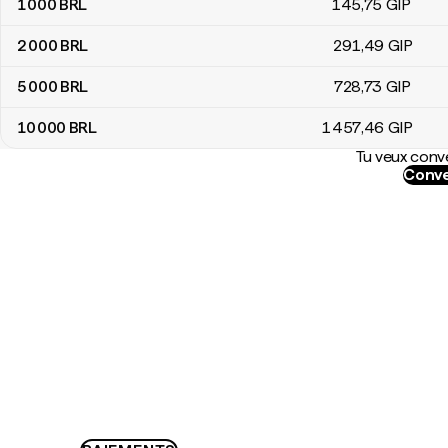
1 000
BRL
145
,75
GIP
2 000
BRL
291
,49
GIP
5 000
BRL
728
,73
GIP
10 000
BRL
1 457
,46
GIP
Tu veux conve
Conve