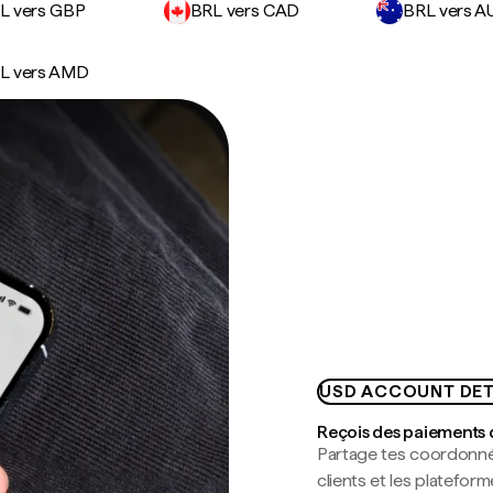
L vers GBP
BRL vers CAD
BRL vers A
L vers AMD
USD ACCOUNT DET
Reçois des paiements 
Partage tes coordonné
clients et les platefor