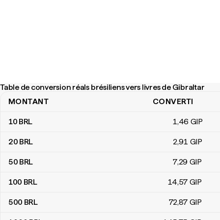
Table de conversion réals brésiliens vers livres de Gibraltar
MONTANT
CONVERTI
Table de conversion réals brésiliens vers livres de Gibraltar
10
BRL
1
,46
GIP
20
BRL
2
,91
GIP
50
BRL
7
,29
GIP
100
BRL
14
,57
GIP
500
BRL
72
,87
GIP