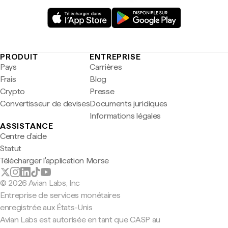
PRODUIT
ENTREPRISE
Pays
Carrières
Frais
Blog
Crypto
Presse
Convertisseur de devises
Documents juridiques
Informations légales
ASSISTANCE
Centre d'aide
Statut
Télécharger l'application Morse
© 2026 Avian Labs, Inc
Entreprise de services monétaires
enregistrée aux États-Unis
Avian Labs est autorisée en tant que CASP au