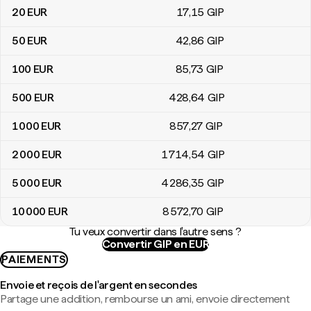
20
EUR
17
,15
GIP
50
EUR
42
,86
GIP
100
EUR
85
,73
GIP
500
EUR
428
,64
GIP
1 000
EUR
857
,27
GIP
2 000
EUR
1 714
,54
GIP
5 000
EUR
4 286
,35
GIP
10 000
EUR
8 572
,70
GIP
Tu veux convertir dans l'autre sens ?
Convertir GIP en EUR
PAIEMENTS
Envoie et reçois de l'argent en secondes
Partage une addition, rembourse un ami, envoie directement