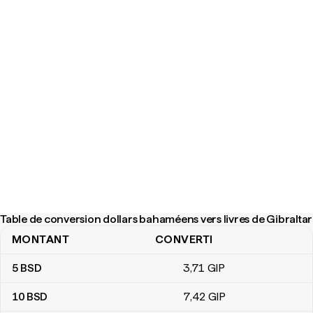
Table de conversion dollars bahaméens vers livres de Gibraltar
MONTANT
CONVERTI
Table de conversion dollars bahaméens vers livres de Gibraltar
5
BSD
3
,71
GIP
10
BSD
7
,42
GIP