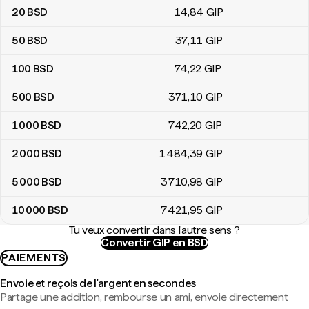
20
BSD
14
,84
GIP
50
BSD
37
,11
GIP
100
BSD
74
,22
GIP
500
BSD
371
,10
GIP
1 000
BSD
742
,20
GIP
2 000
BSD
1 484
,39
GIP
5 000
BSD
3 710
,98
GIP
10 000
BSD
7 421
,95
GIP
Tu veux convertir dans l'autre sens ?
Convertir GIP en BSD
PAIEMENTS
Envoie et reçois de l'argent en secondes
Partage une addition, rembourse un ami, envoie directement