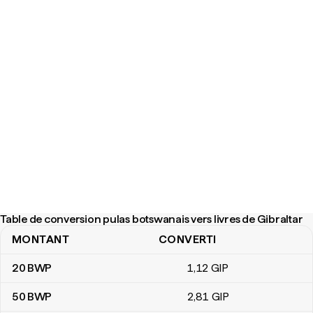
Table de conversion pulas botswanais vers livres de Gibraltar
MONTANT
CONVERTI
Table de conversion pulas botswanais vers livres de Gibraltar
20
BWP
1
,12
GIP
50
BWP
2
,81
GIP