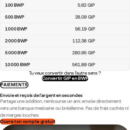
100
BWP
5
,62
GIP
500
BWP
28
,09
GIP
1 000
BWP
56
,19
GIP
2 000
BWP
112
,38
GIP
5 000
BWP
280
,95
GIP
10 000
BWP
561
,89
GIP
Tu veux convertir dans l'autre sens ?
Convertir GIP en BWP
PAIEMENTS
Envoie et reçois de l'argent en secondes
Partage une addition, rembourse un ami, envoie directement
vers une banque mexicaine ou brésilienne. Pas de frais cachés ni
de marges louches.
Ouvre ton compte gratuit