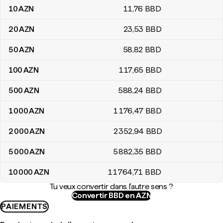
10
AZN
11
,76
BBD
20
AZN
23
,53
BBD
50
AZN
58
,82
BBD
100
AZN
117
,65
BBD
500
AZN
588
,24
BBD
1 000
AZN
1 176
,47
BBD
2 000
AZN
2 352
,94
BBD
5 000
AZN
5 882
,35
BBD
10 000
AZN
11 764
,71
BBD
Tu veux convertir dans l'autre sens ?
Convertir BBD en AZN
PAIEMENTS