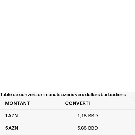
Table de conversion manats azéris vers dollars barbadiens
MONTANT
CONVERTI
Table de conversion manats azéris vers dollars barbadiens
1
AZN
1
,18
BBD
5
AZN
5
,88
BBD