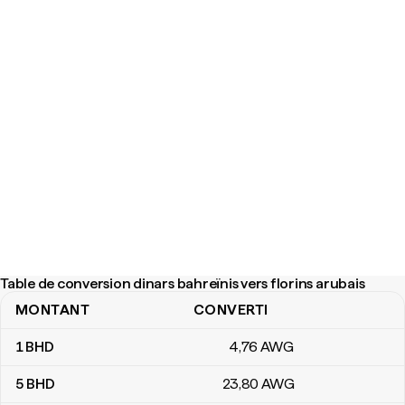
Table de conversion dinars bahreïnis vers florins arubais
MONTANT
CONVERTI
Table de conversion dinars bahreïnis vers florins arubais
1
BHD
4
,76
AWG
5
BHD
23
,80
AWG