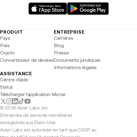
PRODUIT
ENTREPRISE
Pays
Carrières
Frais
Blog
Crypto
Presse
Convertisseur de devises
Documents juridiques
Informations légales
ASSISTANCE
Centre d'aide
Statut
Télécharger l'application Morse
© 2026 Avian Labs, Inc
Entreprise de services monétaires
enregistrée aux États-Unis
Avian Labs est autorisée en tant que CASP au