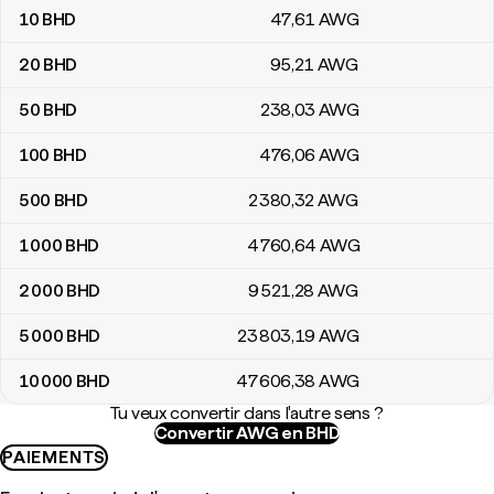
10
BHD
47
,61
AWG
20
BHD
95
,21
AWG
50
BHD
238
,03
AWG
100
BHD
476
,06
AWG
500
BHD
2 380
,32
AWG
1 000
BHD
4 760
,64
AWG
2 000
BHD
9 521
,28
AWG
5 000
BHD
23 803
,19
AWG
10 000
BHD
47 606
,38
AWG
Tu veux convertir dans l'autre sens ?
Convertir AWG en BHD
PAIEMENTS