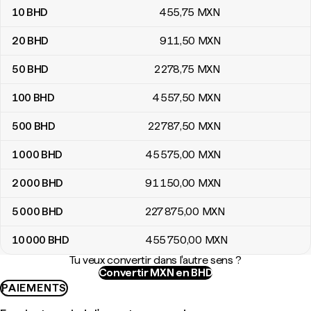
10
BHD
455
,75
MXN
20
BHD
911
,50
MXN
50
BHD
2 278
,75
MXN
100
BHD
4 557
,50
MXN
500
BHD
22 787
,50
MXN
1 000
BHD
45 575
,00
MXN
2 000
BHD
91 150
,00
MXN
5 000
BHD
227 875
,00
MXN
10 000
BHD
455 750
,00
MXN
Tu veux convertir dans l'autre sens ?
Convertir MXN en BHD
PAIEMENTS