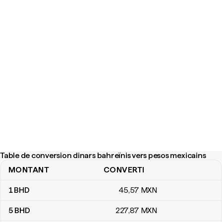
Table de conversion dinars bahreïnis vers pesos mexicains
MONTANT
CONVERTI
Table de conversion dinars bahreïnis vers pesos mexicains
1
BHD
45
,57
MXN
5
BHD
227
,87
MXN