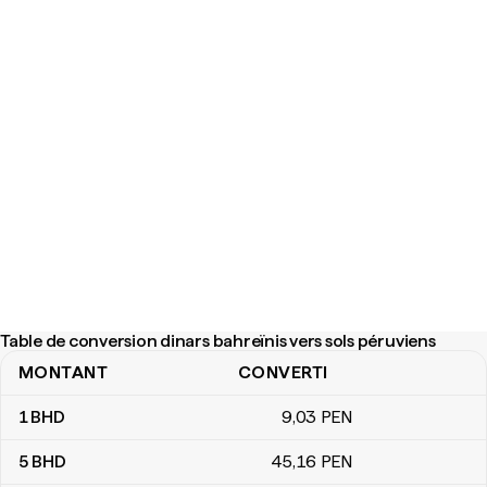
Table de conversion dinars bahreïnis vers sols péruviens
MONTANT
CONVERTI
Table de conversion dinars bahreïnis vers sols péruviens
1
BHD
9
,03
PEN
5
BHD
45
,16
PEN