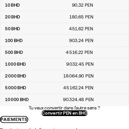
10
BHD
90
,32
PEN
20
BHD
180
,65
PEN
50
BHD
451
,62
PEN
100
BHD
903
,24
PEN
500
BHD
4 516
,22
PEN
1 000
BHD
9 032
,45
PEN
2 000
BHD
18 064
,90
PEN
5 000
BHD
45 162
,24
PEN
10 000
BHD
90 324
,48
PEN
Tu veux convertir dans l'autre sens ?
Convertir PEN en BHD
PAIEMENTS