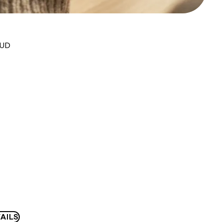
AUD
AILS