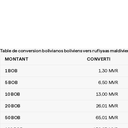
Table de conversion bolivianos boliviens vers rufiyaas maldivi
MONTANT
CONVERTI
Table de conversion bolivianos boliviens vers rufiyaas maldivienn
1
BOB
1
,30
MVR
5
BOB
6
,50
MVR
10
BOB
13
,00
MVR
20
BOB
26
,01
MVR
50
BOB
65
,01
MVR