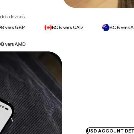
ndes devises.
B vers GBP
BOB vers CAD
BOB vers 
B vers AMD
USD ACCOUNT DET