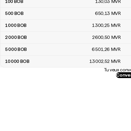
100
BOB
130
,03
MVR
500
BOB
650
,13
MVR
1 000
BOB
1 300
,25
MVR
2 000
BOB
2 600
,50
MVR
5 000
BOB
6 501
,26
MVR
10 000
BOB
13 002
,52
MVR
Tu veux conve
Conver