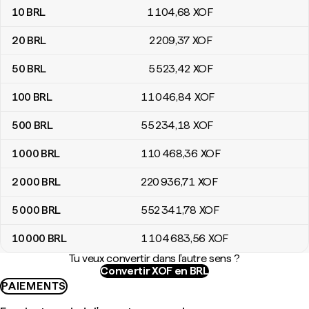
10
BRL
1 104
,68
XOF
20
BRL
2 209
,37
XOF
50
BRL
5 523
,42
XOF
100
BRL
11 046
,84
XOF
500
BRL
55 234
,18
XOF
1 000
BRL
110 468
,36
XOF
2 000
BRL
220 936
,71
XOF
5 000
BRL
552 341
,78
XOF
10 000
BRL
1 104 683
,56
XOF
Tu veux convertir dans l'autre sens ?
Convertir XOF en BRL
PAIEMENTS