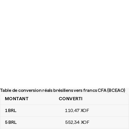
Table de conversion réals brésiliens vers francs CFA (BCEAO)
MONTANT
CONVERTI
Table de conversion réals brésiliens vers francs CFA (BCEAO)
1
BRL
110
,47
XOF
5
BRL
552
,34
XOF