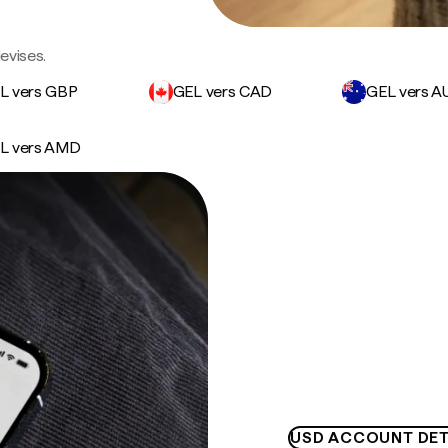
evises.
L vers GBP
GEL vers CAD
GEL vers A
L vers AMD
USD ACCOUNT DET