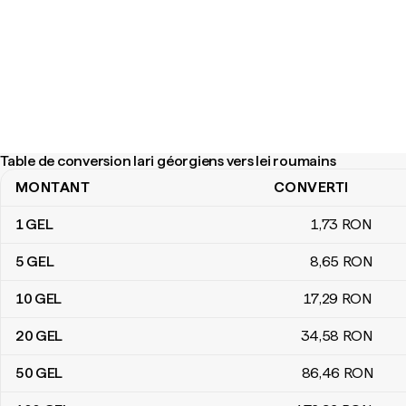
Table de conversion lari géorgiens vers lei roumains
MONTANT
CONVERTI
Table de conversion lari géorgiens vers lei roumains
1
GEL
1
,73
RON
5
GEL
8
,65
RON
10
GEL
17
,29
RON
20
GEL
34
,58
RON
50
GEL
86
,46
RON