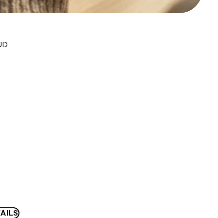
UD
AILS