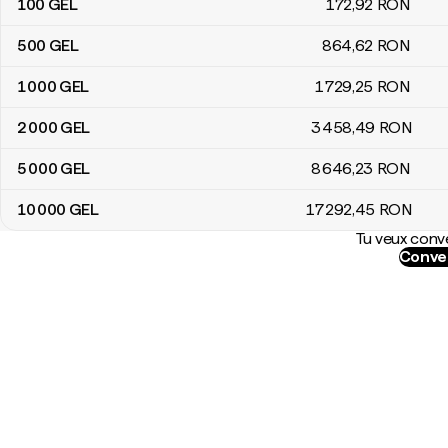
100
GEL
172
,92
RON
500
GEL
864
,62
RON
1 000
GEL
1 729
,25
RON
2 000
GEL
3 458
,49
RON
5 000
GEL
8 646
,23
RON
10 000
GEL
17 292
,45
RON
Tu veux conve
Conver