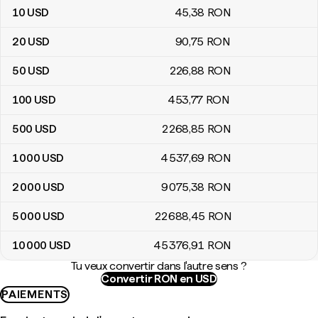
10
USD
45
,38
RON
20
USD
90
,75
RON
50
USD
226
,88
RON
100
USD
453
,77
RON
500
USD
2 268
,85
RON
1 000
USD
4 537
,69
RON
2 000
USD
9 075
,38
RON
5 000
USD
22 688
,45
RON
10 000
USD
45 376
,91
RON
Tu veux convertir dans l'autre sens ?
Convertir RON en USD
PAIEMENTS