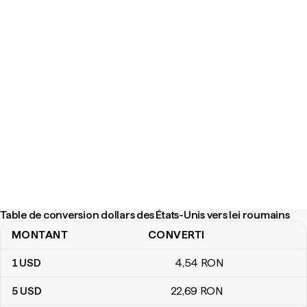
Table de conversion dollars des États-Unis vers lei roumains
MONTANT
CONVERTI
Table de conversion dollars des États-Unis vers lei roumains
1
USD
4
,54
RON
5
USD
22
,69
RON