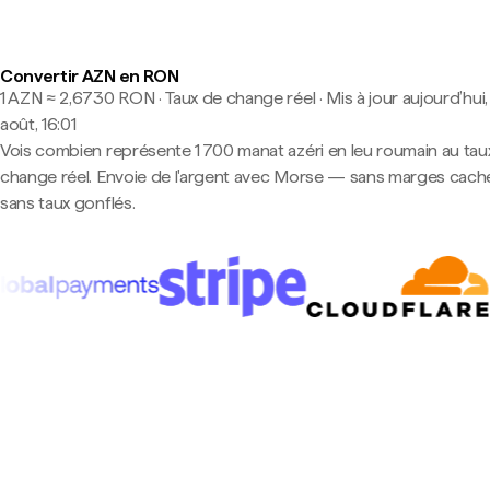
Convertir AZN en RON
1 AZN ≈ 2,6730 RON · Taux de change réel
·
Mis à jour aujourd’hui,
août, 16:01
Vois combien représente 1 700 manat azéri en leu roumain au tau
change réel. Envoie de l'argent avec Morse — sans marges cach
sans taux gonflés.