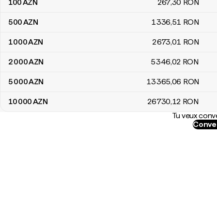
100
AZN
267
,30
RON
500
AZN
1 336
,51
RON
1 000
AZN
2 673
,01
RON
2 000
AZN
5 346
,02
RON
5 000
AZN
13 365
,06
RON
10 000
AZN
26 730
,12
RON
Tu veux conve
Conver