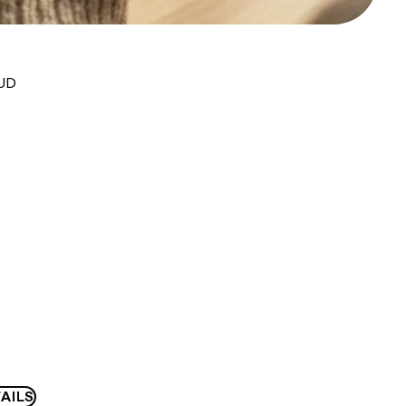
AUD
AILS