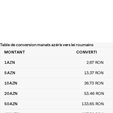
Table de conversion manats azéris vers lei roumains
MONTANT
CONVERTI
Table de conversion manats azéris vers lei roumains
1
AZN
2
,67
RON
5
AZN
13
,37
RON
10
AZN
26
,73
RON
20
AZN
53
,46
RON
50
AZN
133
,65
RON