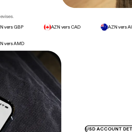
evises.
N vers GBP
AZN vers CAD
AZN vers 
N vers AMD
USD ACCOUNT DET