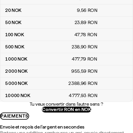
20
NOK
9
,56
RON
50
NOK
23
,89
RON
100
NOK
47
,78
RON
500
NOK
238
,90
RON
1 000
NOK
477
,79
RON
2 000
NOK
955
,59
RON
5 000
NOK
2 388
,96
RON
10 000
NOK
4 777
,93
RON
Tu veux convertir dans l'autre sens ?
Convertir RON en NOK
PAIEMENTS
Envoie et reçois de l'argent en secondes
Partage une addition, rembourse un ami, envoie directement