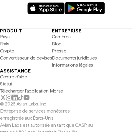
PRODUIT
ENTREPRISE
Pays
Carrières
Frais
Blog
Crypto
Presse
Convertisseur de devises
Documents juridiques
Informations légales
ASSISTANCE
Centre d'aide
Statut
Télécharger l'application Morse
© 2026 Avian Labs, Inc
Entreprise de services monétaires
enregistrée aux États-Unis
Avian Labs est autorisée en tant que CASP au