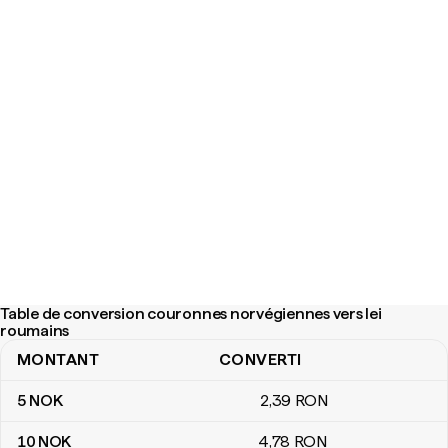
Table de conversion couronnes norvégiennes vers lei
roumains
MONTANT
CONVERTI
Table de conversion couronnes norvégiennes vers lei roumains
5
NOK
2
,39
RON
10
NOK
4
,78
RON