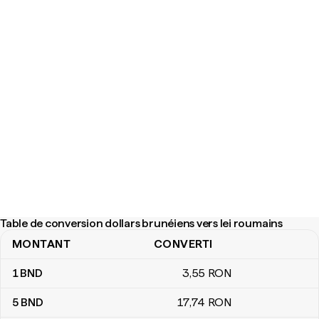
Table de conversion dollars brunéiens vers lei roumains
MONTANT
CONVERTI
Table de conversion dollars brunéiens vers lei roumains
1
BND
3
,55
RON
5
BND
17
,74
RON