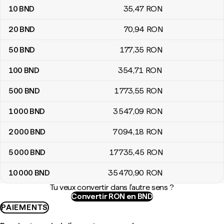
10
BND
35
,47
RON
20
BND
70
,94
RON
50
BND
177
,35
RON
100
BND
354
,71
RON
500
BND
1 773
,55
RON
1 000
BND
3 547
,09
RON
2 000
BND
7 094
,18
RON
5 000
BND
17 735
,45
RON
10 000
BND
35 470
,90
RON
Tu veux convertir dans l'autre sens ?
Convertir RON en BND
PAIEMENTS