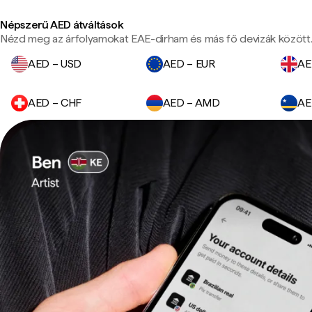
Népszerű AED átváltások
Nézd meg az árfolyamokat EAE-dirham és más fő devizák között
AED – USD
AED – EUR
AE
AED – CHF
AED – AMD
AE