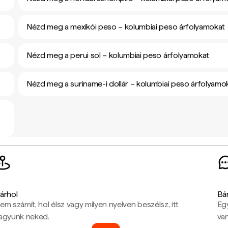
Nézd meg a mexikói peso – kolumbiai peso árfolyamokat
Nézd meg a perui sol – kolumbiai peso árfolyamokat
Nézd meg a suriname-i dollár – kolumbiai peso árfolyamo
árhol
Bá
em számít, hol élsz vagy milyen nyelven beszélsz, itt
Eg
agyunk neked.
van