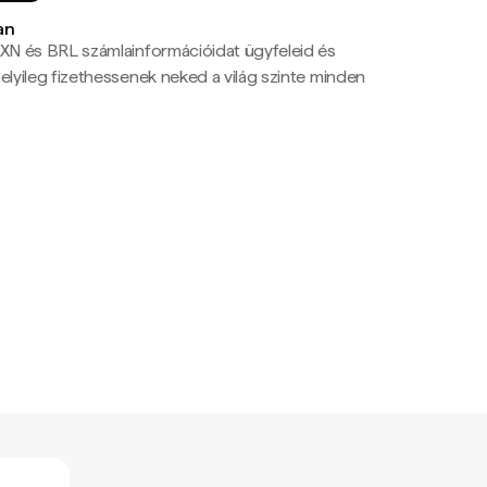
an
N és BRL számlainformációidat ügyfeleid és
yileg fizethessenek neked a világ szinte minden