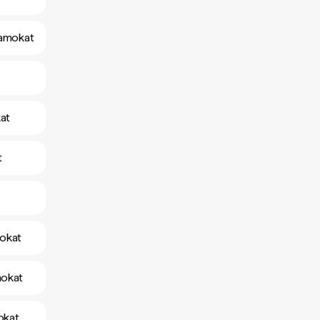
yamokat
kat
t
mokat
mokat
okat