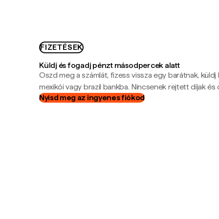
FIZETÉSEK
Küldj és fogadj pénzt másodpercek alatt
Oszd meg a számlát, fizess vissza egy barátnak, küldj
mexikói vagy brazil bankba. Nincsenek rejtett díjak és c
Nyisd meg az ingyenes fiókod