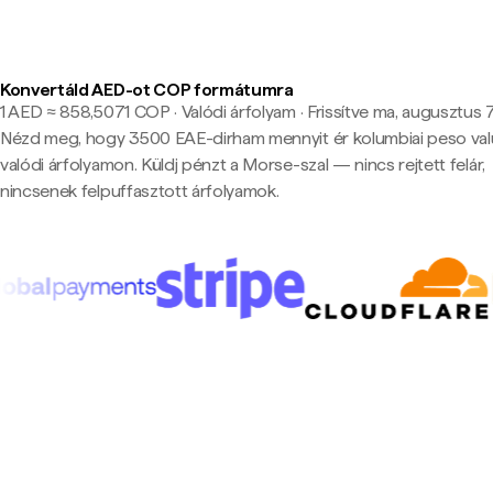
Konvertáld AED-ot COP formátumra
1 AED ≈ 858,5071 COP · Valódi árfolyam
·
Frissítve ma, augusztus 7.
Nézd meg, hogy 3500 EAE-dirham mennyit ér kolumbiai peso va
valódi árfolyamon. Küldj pénzt a Morse-szal — nincs rejtett felár,
nincsenek felpuffasztott árfolyamok.