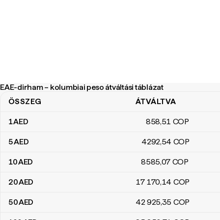
EAE-dirham – kolumbiai peso átváltási táblázat
ÖSSZEG
ÁTVÁLTVA
EAE-dirham – kolumbiai peso átváltási táblázat
1
AED
858
,51
COP
5
AED
4292
,54
COP
10
AED
8585
,07
COP
20
AED
17 170
,14
COP
50
AED
42 925
,35
COP