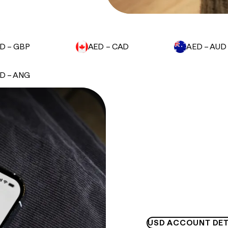
.
D – GBP
AED – CAD
AED – AUD
D – ANG
USD ACCOUNT DET