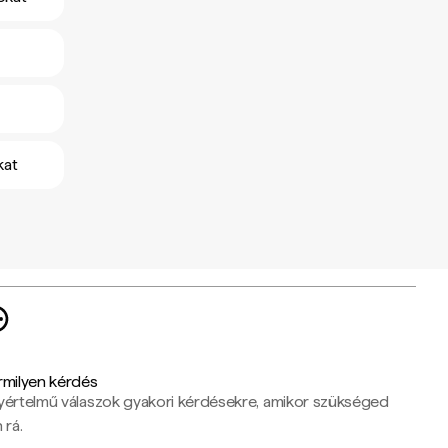
kat
rmilyen kérdés
yértelmű válaszok gyakori kérdésekre, amikor szükséged
 rá.