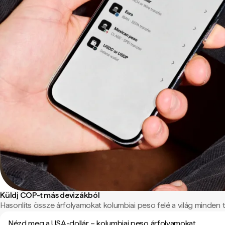
Küldj COP-t más devizákból
Hasonlíts össze árfolyamokat kolumbiai peso felé a világ minden tá
Nézd meg a USA-dollár – kolumbiai peso árfolyamokat