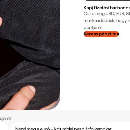
Kapj fizetést bárhonn
Oszd meg USD, EUR, MX
munkaadódnak, hogy hel
pontjáról.
Keress pénzt ma
járól.
Nézd meg a euró – kolumbiai peso árfolyamokat