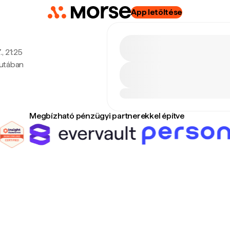
App letöltése
, 21:25
lutában
Megbízható pénzügyi partnerekkel építve