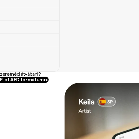
szeretnéd átváltani?
OP-ot AED formátumra