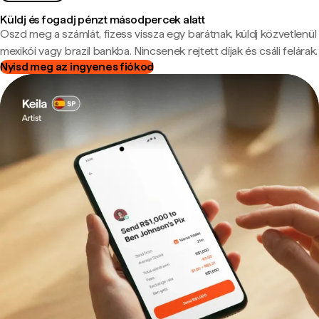
Küldj és fogadj pénzt másodpercek alatt
Oszd meg a számlát, fizess vissza egy barátnak, küldj közvetlenül
mexikói vagy brazil bankba. Nincsenek rejtett díjak és csáli felárak.
Nyisd meg az ingyenes fiókod