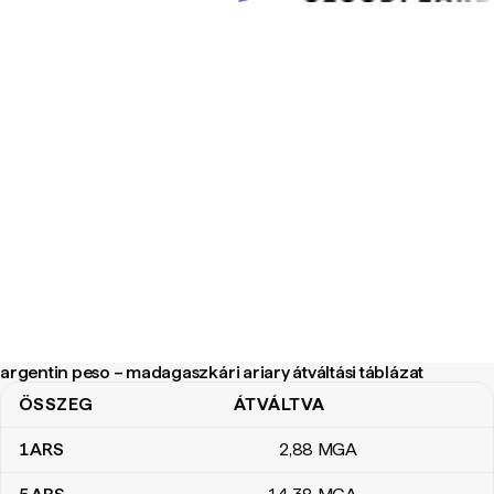
argentin peso – madagaszkári ariary átváltási táblázat
ÖSSZEG
ÁTVÁLTVA
argentin peso – madagaszkári ariary átváltási táblázat
1
ARS
2
,88
MGA