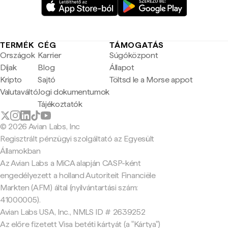
TERMÉK
CÉG
TÁMOGATÁS
Országok
Karrier
Súgóközpont
Díjak
Blog
Állapot
Kripto
Sajtó
Töltsd le a Morse appot
Valutaváltó
Jogi dokumentumok
Tájékoztatók
© 2026 Avian Labs, Inc
Regisztrált pénzügyi szolgáltató az Egyesült
Államokban
Az Avian Labs a MiCA alapján CASP-ként
engedélyezett a holland Autoriteit Financiële
Markten (AFM) által (nyilvántartási szám:
41000005).
Avian Labs USA, Inc., NMLS ID # 2639252
Az előre fizetett Visa betéti kártyát (a "Kártya")