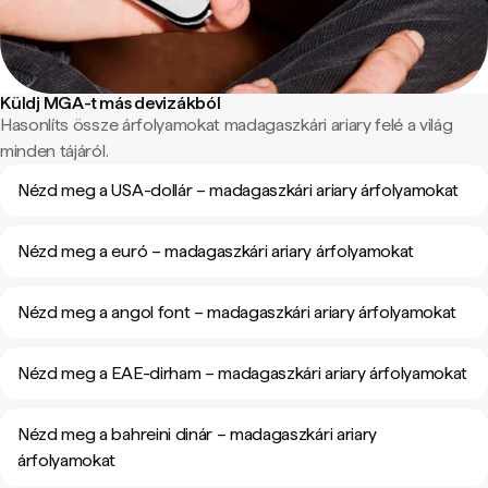
Küldj MGA-t más devizákból
Hasonlíts össze árfolyamokat madagaszkári ariary felé a világ
minden tájáról.
Nézd meg a USA-dollár – madagaszkári ariary árfolyamokat
Nézd meg a euró – madagaszkári ariary árfolyamokat
Nézd meg a angol font – madagaszkári ariary árfolyamokat
Nézd meg a EAE-dirham – madagaszkári ariary árfolyamokat
Nézd meg a bahreini dinár – madagaszkári ariary
árfolyamokat