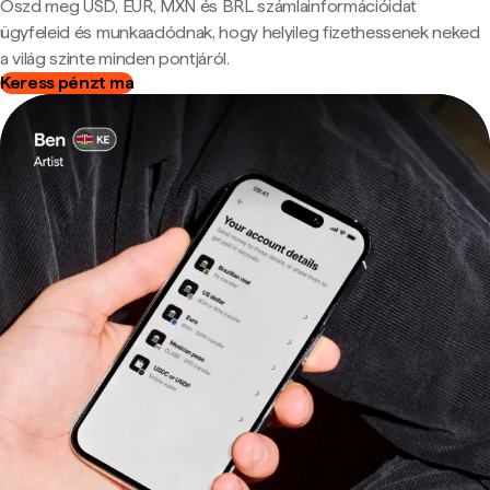
Oszd meg USD, EUR, MXN és BRL számlainformációidat
ügyfeleid és munkaadódnak, hogy helyileg fizethessenek neked
a világ szinte minden pontjáról.
Keress pénzt ma