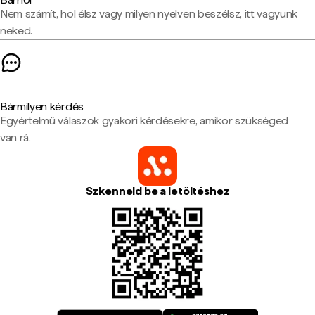
Nem számít, hol élsz vagy milyen nyelven beszélsz, itt vagyunk
neked.
Bármilyen kérdés
Egyértelmű válaszok gyakori kérdésekre, amikor szükséged
van rá.
Szkenneld be a letöltéshez