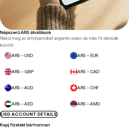
Népszerű ARS átváltások
Nézd meg az árfolyamokat argentin peso és más fő devizák
között.
ARS – USD
ARS – EUR
ARS – GBP
ARS – CAD
ARS – AUD
ARS – CHF
ARS – AED
ARS – AMD
USD ACCOUNT DETAILS
Kapj fizetést bárhonnan