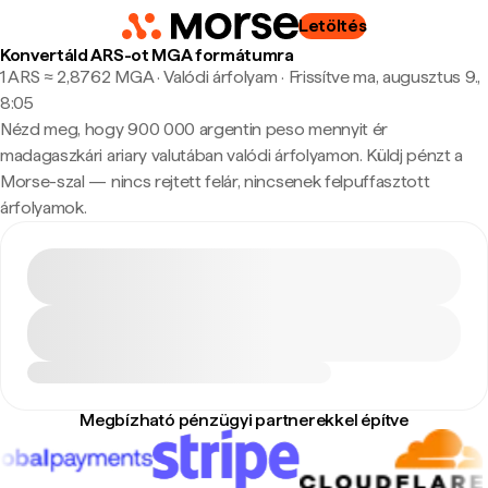
Letöltés
Konvertáld ARS-ot MGA formátumra
1 ARS ≈ 2,8762 MGA · Valódi árfolyam
·
Frissítve ma, augusztus 9.,
8:05
Nézd meg, hogy 900 000 argentin peso mennyit ér
madagaszkári ariary valutában valódi árfolyamon. Küldj pénzt a
Morse-szal — nincs rejtett felár, nincsenek felpuffasztott
árfolyamok.
Megbízható pénzügyi partnerekkel építve