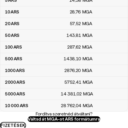
5
ARS
14
,38
MGA
10
ARS
28
,76
MGA
20
ARS
57
,52
MGA
50
ARS
143
,81
MGA
100
ARS
287
,62
MGA
500
ARS
1438
,10
MGA
1000
ARS
2876
,20
MGA
2000
ARS
5752
,41
MGA
5000
ARS
14 381
,02
MGA
10 000
ARS
28 762
,04
MGA
Fordítva szeretnéd átváltani?
Váltsd át MGA-ot ARS formátumra
FIZETÉSEK