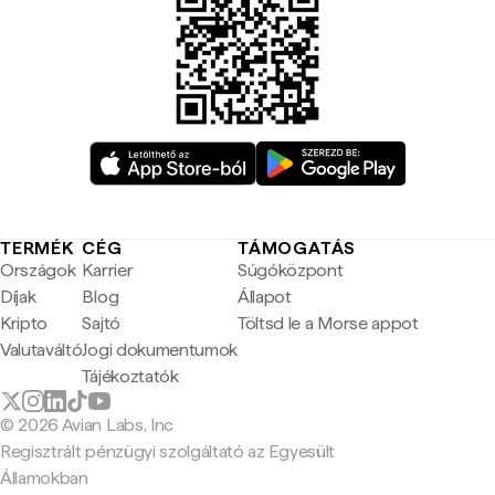
TERMÉK
CÉG
TÁMOGATÁS
Országok
Karrier
Súgóközpont
Díjak
Blog
Állapot
Kripto
Sajtó
Töltsd le a Morse appot
Valutaváltó
Jogi dokumentumok
Tájékoztatók
© 2026 Avian Labs, Inc
Regisztrált pénzügyi szolgáltató az Egyesült
Államokban