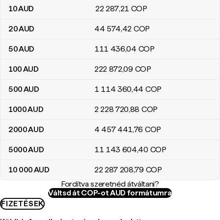
10
AUD
22 287
,21
COP
20
AUD
44 574
,42
COP
50
AUD
111 436
,04
COP
100
AUD
222 872
,09
COP
500
AUD
1 114 360
,44
COP
1000
AUD
2 228 720
,88
COP
2000
AUD
4 457 441
,76
COP
5000
AUD
11 143 604
,40
COP
10 000
AUD
22 287 208
,79
COP
Fordítva szeretnéd átváltani?
Váltsd át COP-ot AUD formátumra
FIZETÉSEK