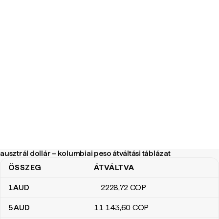
ausztrál dollár – kolumbiai peso átváltási táblázat
ÖSSZEG
ÁTVÁLTVA
ausztrál dollár – kolumbiai peso átváltási táblázat
1
AUD
2228
,72
COP
5
AUD
11 143
,60
COP