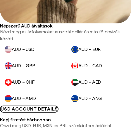
Népszerű AUD átváltások
Nézd meg az árfolyamokat ausztrál dollár és más fő devizák
között.
AUD – USD
AUD – EUR
AUD – GBP
AUD – CAD
AUD – CHF
AUD – AED
AUD – AMD
AUD – ANG
USD ACCOUNT DETAILS
Kapj fizetést bárhonnan
Oszd meg USD, EUR, MXN és BRL számlainformációidat