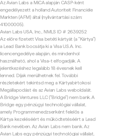
Az Avian Labs a MiCA alapján CASP-ként
engedélyezett a holland Autoriteit Financiële
Markten (AFM) által (nyilvántartási szám:
41000005).
Avian Labs USA, Inc., NMLS ID # 2639252
Az előre fizetett Visa betéti kártyát (a "Kártya")
a Lead Bank bocsátja ki a Visa U.S.A. Inc.
licencengedélye alapján, és mindenhol
használható, ahol a Visa-t elfogadják. A
jelentkezéshez legalább 18 évesnek kell
lenned. Díjak merülhetnek fel. További
részletekért tekintsd meg a Kártyabirtokosi
Megállapodást és az Avian Labs weboldalát.
A Bridge Ventures LLC ("Bridge") nem bank. A
Bridge egy pénzügyi technológiai vállalat,
amely Programmenedzserként felelős a
Kártya kezeléséért és működtetéséért a Lead
Bank nevében. Az Avian Labs nem bank. Az
Avian Labs egy pénzügyi technológiai vállalat,