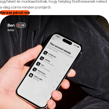
ügyfeleid és munkaadódnak, hogy helyileg fizethessenek neked
a világ szinte minden pontjáról.
Keress pénzt ma