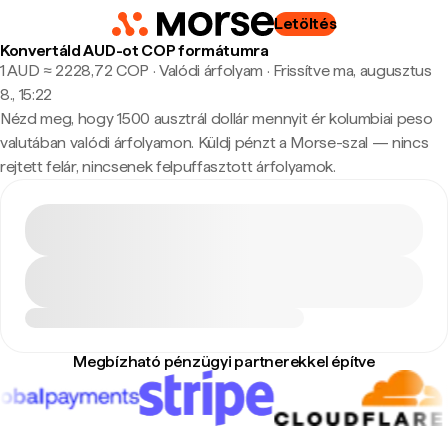
Letöltés
Konvertáld AUD-ot COP formátumra
1 AUD ≈ 2228,72 COP · Valódi árfolyam
·
Frissítve ma, augusztus
8., 15:22
Nézd meg, hogy 1500 ausztrál dollár mennyit ér kolumbiai peso
valutában valódi árfolyamon. Küldj pénzt a Morse-szal — nincs
rejtett felár, nincsenek felpuffasztott árfolyamok.
Megbízható pénzügyi partnerekkel építve