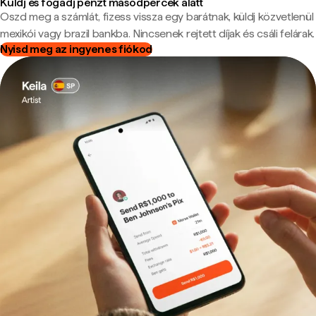
Küldj és fogadj pénzt másodpercek alatt
Oszd meg a számlát, fizess vissza egy barátnak, küldj közvetlenül
mexikói vagy brazil bankba. Nincsenek rejtett díjak és csáli felárak.
Nyisd meg az ingyenes fiókod