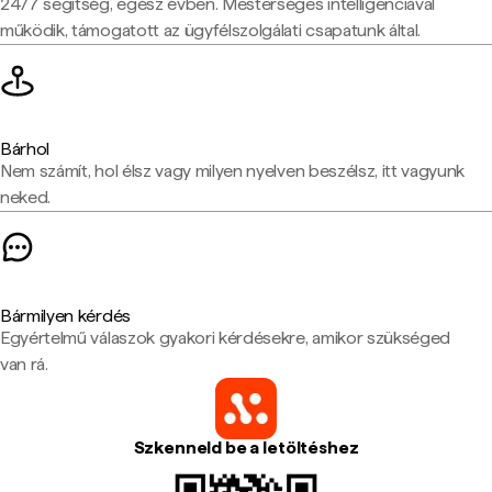
24/7 segítség, egész évben. Mesterséges intelligenciával
működik, támogatott az ügyfélszolgálati csapatunk által.
Bárhol
Nem számít, hol élsz vagy milyen nyelven beszélsz, itt vagyunk
neked.
Bármilyen kérdés
Egyértelmű válaszok gyakori kérdésekre, amikor szükséged
van rá.
Szkenneld be a letöltéshez