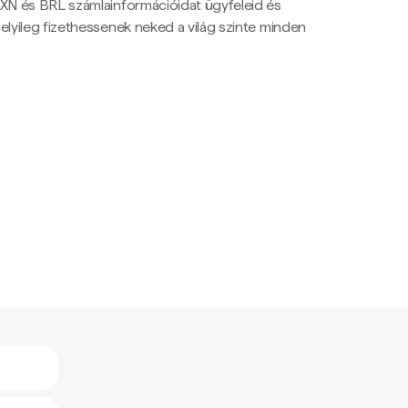
N és BRL számlainformációidat ügyfeleid és
yileg fizethessenek neked a világ szinte minden