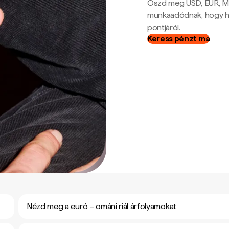
Oszd meg USD, EUR, MX
munkaadódnak, hogy hel
pontjáról.
Keress pénzt ma
Nézd meg a euró – ománi riál árfolyamokat