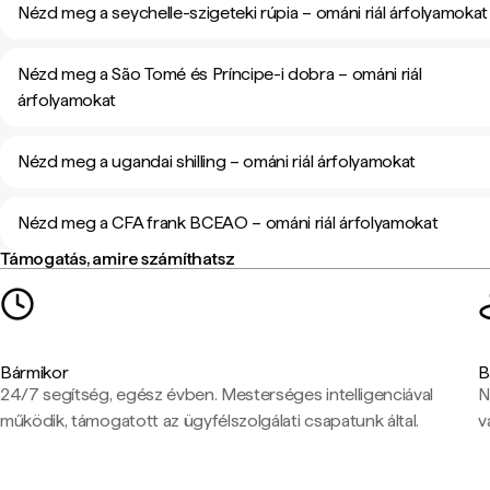
Nézd meg a seychelle-szigeteki rúpia – ománi riál árfolyamokat
Nézd meg a São Tomé és Príncipe-i dobra – ománi riál
árfolyamokat
Nézd meg a ugandai shilling – ománi riál árfolyamokat
Nézd meg a CFA frank BCEAO – ománi riál árfolyamokat
Támogatás, amire számíthatsz
Bármikor
B
24/7 segítség, egész évben. Mesterséges intelligenciával
N
működik, támogatott az ügyfélszolgálati csapatunk által.
v