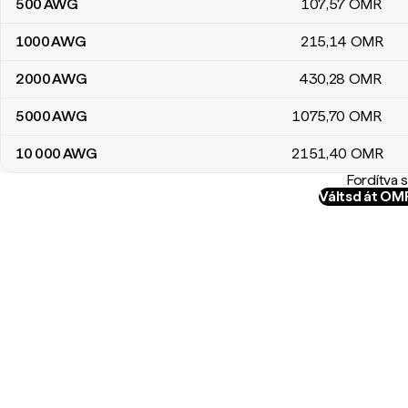
500
AWG
107
,57
OMR
1000
AWG
215
,14
OMR
2000
AWG
430
,28
OMR
5000
AWG
1075
,70
OMR
10 000
AWG
2151
,40
OMR
Fordítva 
Váltsd át O