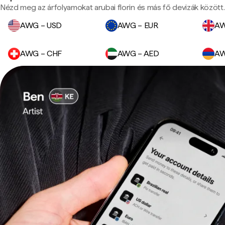
Nézd meg az árfolyamokat arubai florin és más fő devizák között.
AWG – USD
AWG – EUR
AW
AWG – CHF
AWG – AED
AW