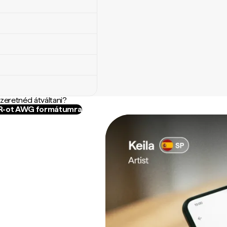
szeretnéd átváltani?
MR-ot AWG formátumra