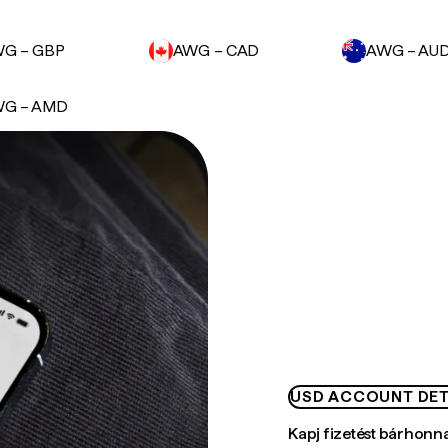
G – GBP
AWG – CAD
AWG – AU
G – AMD
USD ACCOUNT DET
Kapj fizetést bárhonn