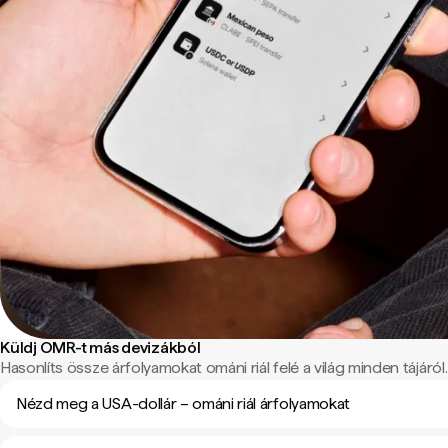
Küldj OMR-t más devizákból
Hasonlíts össze árfolyamokat ománi riál felé a világ minden tájáról.
Nézd meg a USA-dollár – ománi riál árfolyamokat