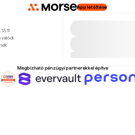
App letöltése
 13:11
 valódi
enek
Megbízható pénzügyi partnerekkel építve