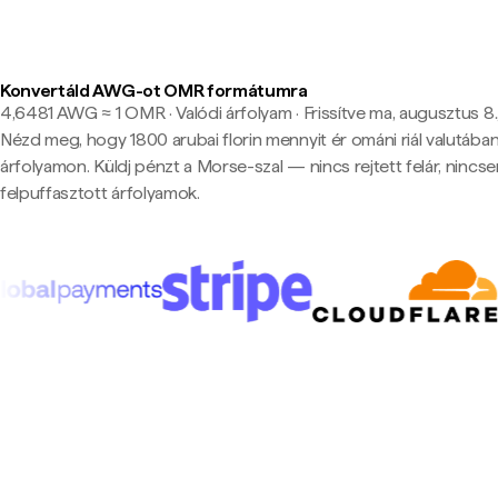
Konvertáld AWG-ot OMR formátumra
4,6481 AWG ≈ 1 OMR · Valódi árfolyam
·
Frissítve ma, augusztus 8.,
Nézd meg, hogy 1800 arubai florin mennyit ér ománi riál valutában
árfolyamon. Küldj pénzt a Morse-szal — nincs rejtett felár, nincs
felpuffasztott árfolyamok.