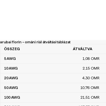
arubai florin – ománi riál átváltási táblázat
ÖSSZEG
ÁTVÁLTVA
arubai florin – ománi riál átváltási táblázat
5
AWG
1
,08
OMR
10
AWG
2
,15
OMR
20
AWG
4
,30
OMR
50
AWG
10
,76
OMR
100
AWG
21
,51
OMR