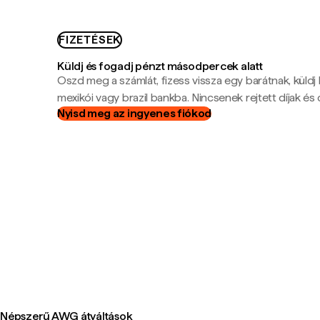
FIZETÉSEK
Küldj és fogadj pénzt másodpercek alatt
Oszd meg a számlát, fizess vissza egy barátnak, küldj
mexikói vagy brazil bankba. Nincsenek rejtett díjak és c
Nyisd meg az ingyenes fiókod
Népszerű AWG átváltások