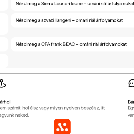
Nézd meg a Sierra Leone-i leone – ománi riál árfolyamoka
Nézd meg a szvázi lilangeni – ománi riál árfolyamokat
Nézd meg a CFA frank BEAC – ománi riál árfolyamokat
árhol
Bá
em számít, hol élsz vagy milyen nyelven beszélsz, itt
Eg
agyunk neked.
van