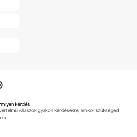
t
rmilyen kérdés
yértelmű válaszok gyakori kérdésekre, amikor szükséged
 rá.