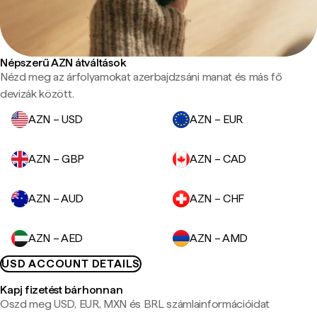
Népszerű AZN átváltások
Nézd meg az árfolyamokat azerbajdzsáni manat és más fő
devizák között.
AZN – USD
AZN – EUR
AZN – GBP
AZN – CAD
AZN – AUD
AZN – CHF
AZN – AED
AZN – AMD
USD ACCOUNT DETAILS
Kapj fizetést bárhonnan
Oszd meg USD, EUR, MXN és BRL számlainformációidat