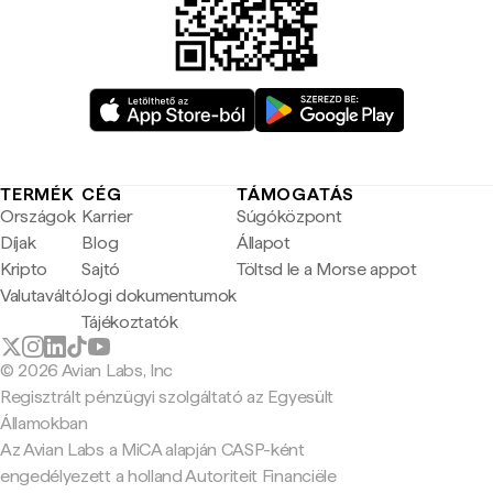
TERMÉK
CÉG
TÁMOGATÁS
Országok
Karrier
Súgóközpont
Díjak
Blog
Állapot
Kripto
Sajtó
Töltsd le a Morse appot
Valutaváltó
Jogi dokumentumok
Tájékoztatók
© 2026 Avian Labs, Inc
Regisztrált pénzügyi szolgáltató az Egyesült
Államokban
Az Avian Labs a MiCA alapján CASP-ként
engedélyezett a holland Autoriteit Financiële