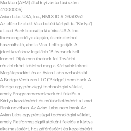
Markten (AFM) által (nyilvántartási szám:
41000005).
Avian Labs USA, Inc., NMLS ID # 2639252
Az előre fizetett Visa betéti kártyát (a "Kártya")
a Lead Bank bocsátja ki a Visa U.S.A. Inc.
licencengedélye alapján, és mindenhol
használható, ahol a Visa-t elfogadják. A
jelentkezéshez legalább 18 évesnek kell
lenned. Díjak merülhetnek fel. További
részletekért tekintsd meg a Kártyabirtokosi
Megállapodást és az Avian Labs weboldalát.
A Bridge Ventures LLC ("Bridge") nem bank. A
Bridge egy pénzügyi technológiai vállalat,
amely Programmenedzserként felelős a
Kártya kezeléséért és működtetéséért a Lead
Bank nevében. Az Avian Labs nem bank. Az
Avian Labs egy pénzügyi technológiai vállalat,
amely Platformszolgáltatóként felelős a kártya
alkalmazásáért, hozzáféréséért és kezeléséért.