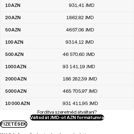
10
AZN
931
,41
JMD
20
AZN
1862
,82
JMD
50
AZN
4657
,06
JMD
100
AZN
9314
,12
JMD
500
AZN
46 570
,60
JMD
1000
AZN
93 141
,19
JMD
2000
AZN
186 282
,39
JMD
5000
AZN
465 705
,97
JMD
10 000
AZN
931 411
,95
JMD
Fordítva szeretnéd átváltani?
Váltsd át JMD-ot AZN formátumra
FIZETÉSEK