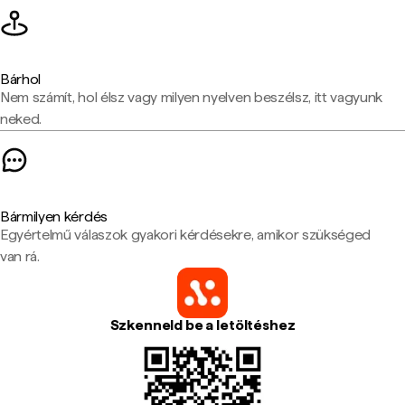
Bárhol
Nem számít, hol élsz vagy milyen nyelven beszélsz, itt vagyunk
neked.
Bármilyen kérdés
Egyértelmű válaszok gyakori kérdésekre, amikor szükséged
van rá.
Szkenneld be a letöltéshez