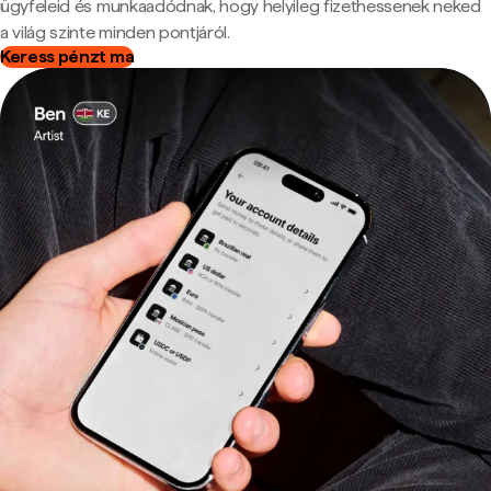
ügyfeleid és munkaadódnak, hogy helyileg fizethessenek neked
a világ szinte minden pontjáról.
Keress pénzt ma