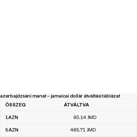
azerbajdzsáni manat – jamaicai dollár átváltási táblázat
ÖSSZEG
ÁTVÁLTVA
azerbajdzsáni manat – jamaicai dollár átváltási táblázat
1
AZN
93
,14
JMD
5
AZN
465
,71
JMD