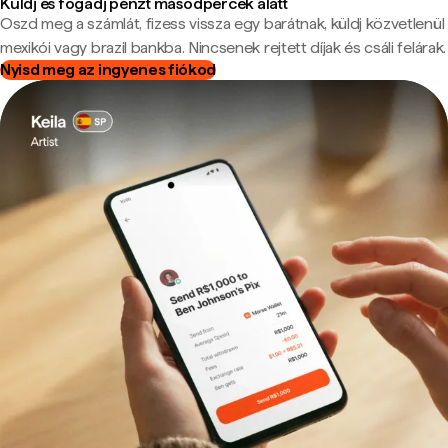
Küldj és fogadj pénzt másodpercek alatt
Oszd meg a számlát, fizess vissza egy barátnak, küldj közvetlenül
mexikói vagy brazil bankba. Nincsenek rejtett díjak és csáli felárak.
Nyisd meg az ingyenes fiókod