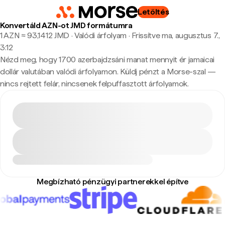
Letöltés
Konvertáld AZN-ot JMD formátumra
1 AZN ≈ 93,1412 JMD · Valódi árfolyam
·
Frissítve ma, augusztus 7.,
3:12
Nézd meg, hogy 1700 azerbajdzsáni manat mennyit ér jamaicai
dollár valutában valódi árfolyamon. Küldj pénzt a Morse-szal —
nincs rejtett felár, nincsenek felpuffasztott árfolyamok.
Megbízható pénzügyi partnerekkel építve