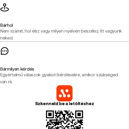
Bárhol
Nem számít, hol élsz vagy milyen nyelven beszélsz, itt vagyunk
neked.
Bármilyen kérdés
Egyértelmű válaszok gyakori kérdésekre, amikor szükséged
van rá.
Szkenneld be a letöltéshez