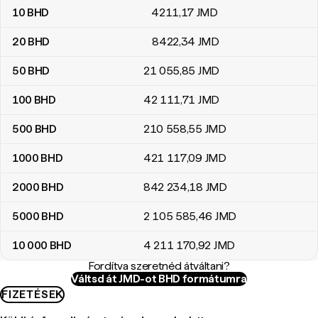
10
BHD
4211
,17
JMD
20
BHD
8422
,34
JMD
50
BHD
21 055
,85
JMD
100
BHD
42 111
,71
JMD
500
BHD
210 558
,55
JMD
1000
BHD
421 117
,09
JMD
2000
BHD
842 234
,18
JMD
5000
BHD
2 105 585
,46
JMD
10 000
BHD
4 211 170
,92
JMD
Fordítva szeretnéd átváltani?
Váltsd át JMD-ot BHD formátumra
FIZETÉSEK