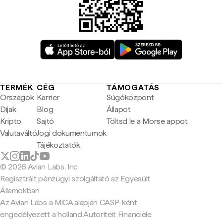
TERMÉK
CÉG
TÁMOGATÁS
Országok
Karrier
Súgóközpont
Díjak
Blog
Állapot
Kripto
Sajtó
Töltsd le a Morse appot
Valutaváltó
Jogi dokumentumok
Tájékoztatók
© 2026 Avian Labs, Inc
Regisztrált pénzügyi szolgáltató az Egyesült
Államokban
Az Avian Labs a MiCA alapján CASP-ként
engedélyezett a holland Autoriteit Financiële