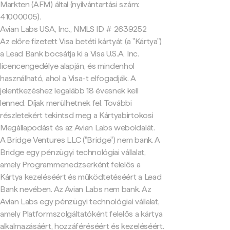
Markten (AFM) által (nyilvántartási szám:
41000005).
Avian Labs USA, Inc., NMLS ID # 2639252
Az előre fizetett Visa betéti kártyát (a "Kártya")
a Lead Bank bocsátja ki a Visa U.S.A. Inc.
licencengedélye alapján, és mindenhol
használható, ahol a Visa-t elfogadják. A
jelentkezéshez legalább 18 évesnek kell
lenned. Díjak merülhetnek fel. További
részletekért tekintsd meg a Kártyabirtokosi
Megállapodást és az Avian Labs weboldalát.
A Bridge Ventures LLC ("Bridge") nem bank. A
Bridge egy pénzügyi technológiai vállalat,
amely Programmenedzserként felelős a
Kártya kezeléséért és működtetéséért a Lead
Bank nevében. Az Avian Labs nem bank. Az
Avian Labs egy pénzügyi technológiai vállalat,
amely Platformszolgáltatóként felelős a kártya
alkalmazásáért, hozzáféréséért és kezeléséért.