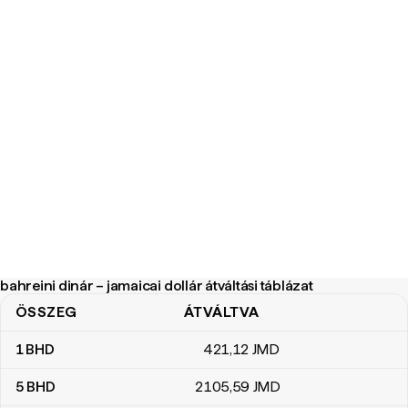
bahreini dinár – jamaicai dollár átváltási táblázat
ÖSSZEG
ÁTVÁLTVA
bahreini dinár – jamaicai dollár átváltási táblázat
1
BHD
421
,12
JMD
5
BHD
2105
,59
JMD