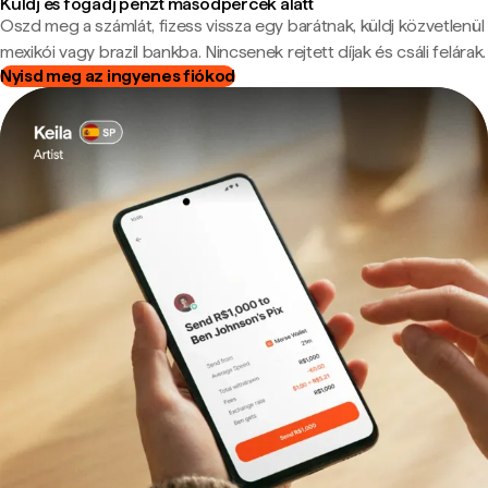
Küldj és fogadj pénzt másodpercek alatt
Oszd meg a számlát, fizess vissza egy barátnak, küldj közvetlenül
mexikói vagy brazil bankba. Nincsenek rejtett díjak és csáli felárak.
Nyisd meg az ingyenes fiókod