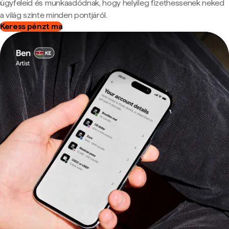
ügyfeleid és munkaadódnak, hogy helyileg fizethessenek neked
a világ szinte minden pontjáról.
Keress pénzt ma