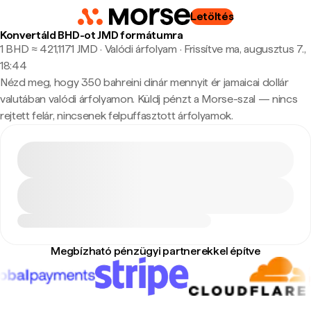
Letöltés
Konvertáld BHD-ot JMD formátumra
1 BHD ≈ 421,1171 JMD · Valódi árfolyam
·
Frissítve ma, augusztus 7.,
18:44
Nézd meg, hogy 350 bahreini dinár mennyit ér jamaicai dollár
valutában valódi árfolyamon. Küldj pénzt a Morse-szal — nincs
rejtett felár, nincsenek felpuffasztott árfolyamok.
Megbízható pénzügyi partnerekkel építve