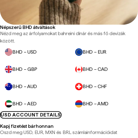
Népszerű BHD átváltások
Nézd meg az árfolyamokat bahreini dinár és más fő devizák
között.
BHD – USD
BHD – EUR
BHD – GBP
BHD – CAD
BHD – AUD
BHD – CHF
BHD – AED
BHD – AMD
USD ACCOUNT DETAILS
Kapj fizetést bárhonnan
Oszd meg USD, EUR, MXN és BRL számlainformációidat