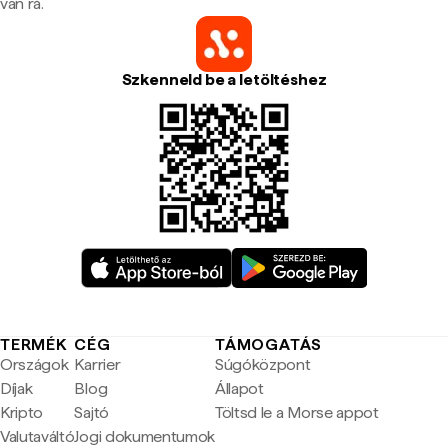
van rá.
Szkenneld be a letöltéshez
TERMÉK
CÉG
TÁMOGATÁS
Országok
Karrier
Súgóközpont
Díjak
Blog
Állapot
Kripto
Sajtó
Töltsd le a Morse appot
Valutaváltó
Jogi dokumentumok