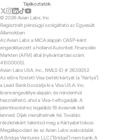
Tájékoztatók
© 2026 Avian Labs, Inc
Regisztrált pénzügyi szolgáltató az Egyesült
Államokban
Az Avian Labs a MiCA alapján CASP-ként
engedélyezett a holland Autoriteit Financiële
Markten (AFM) által (nyilvántartási szám:
41000005).
Avian Labs USA, Inc., NMLS ID # 2639252
Az előre fizetett Visa betéti kártyát (a "Kártya")
a Lead Bank bocsátja ki a Visa U.S.A. Inc.
licencengedélye alapján, és mindenhol
használható, ahol a Visa-t elfogadják. A
jelentkezéshez legalább 18 évesnek kell
lenned. Díjak merülhetnek fel. További
részletekért tekintsd meg a Kártyabirtokosi
Megállapodást és az Avian Labs weboldalát.
A Bridge Ventures LLC ("Bridge") nem bank. A