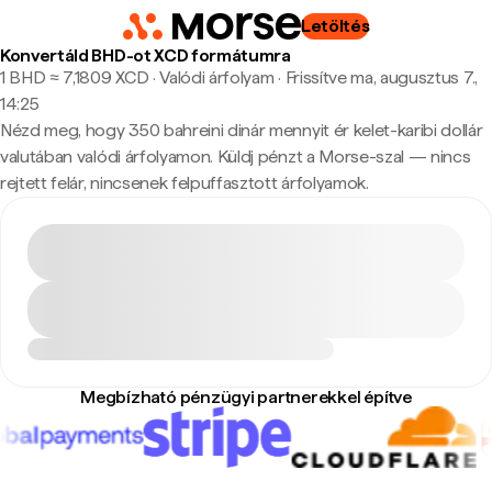
Letöltés
Konvertáld BHD-ot XCD formátumra
1 BHD ≈ 7,1809 XCD · Valódi árfolyam
·
Frissítve ma, augusztus 7.,
14:25
Nézd meg, hogy 350 bahreini dinár mennyit ér kelet-karibi dollár
valutában valódi árfolyamon. Küldj pénzt a Morse-szal — nincs
rejtett felár, nincsenek felpuffasztott árfolyamok.
Megbízható pénzügyi partnerekkel építve