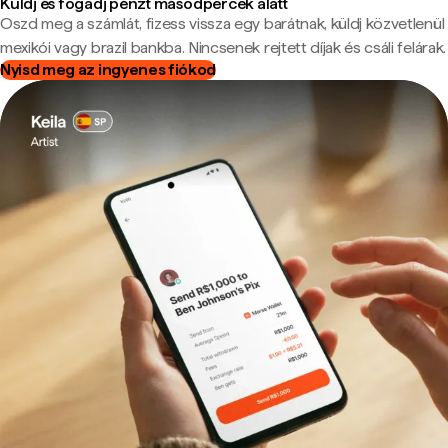
Küldj és fogadj pénzt másodpercek alatt
Oszd meg a számlát, fizess vissza egy barátnak, küldj közvetlenül
mexikói vagy brazil bankba. Nincsenek rejtett díjak és csáli felárak.
Nyisd meg az ingyenes fiókod