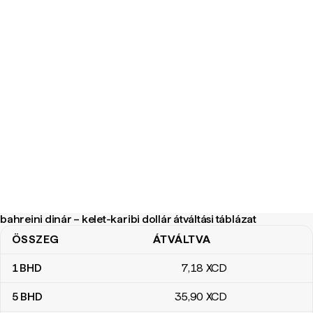
bahreini dinár – kelet-karibi dollár átváltási táblázat
ÖSSZEG
ÁTVÁLTVA
bahreini dinár – kelet-karibi dollár átváltási táblázat
1
BHD
7
,18
XCD
5
BHD
35
,90
XCD