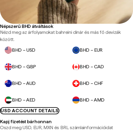
Népszerű BHD átváltások
Nézd meg az árfolyamokat bahreini dinár és más fő devizák
között.
BHD – USD
BHD – EUR
BHD – GBP
BHD – CAD
BHD – AUD
BHD – CHF
BHD – AED
BHD – AMD
USD ACCOUNT DETAILS
Kapj fizetést bárhonnan
Oszd meg USD, EUR, MXN és BRL számlainformációidat