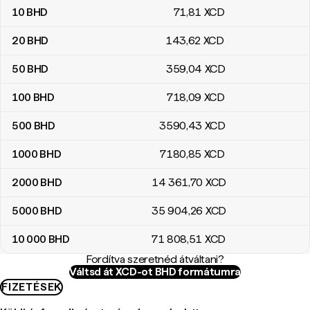
10
BHD
71
,81
XCD
20
BHD
143
,62
XCD
50
BHD
359
,04
XCD
100
BHD
718
,09
XCD
500
BHD
3590
,43
XCD
1000
BHD
7180
,85
XCD
2000
BHD
14 361
,70
XCD
5000
BHD
35 904
,26
XCD
10 000
BHD
71 808
,51
XCD
Fordítva szeretnéd átváltani?
Váltsd át XCD-ot BHD formátumra
FIZETÉSEK