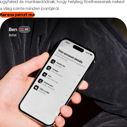
ügyfeleid és munkaadódnak, hogy helyileg fizethessenek neked
a világ szinte minden pontjáról.
Keress pénzt ma