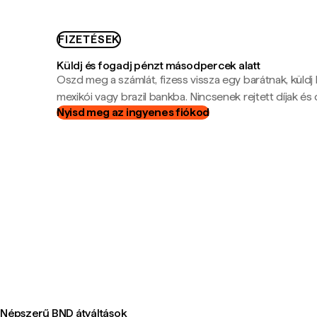
FIZETÉSEK
Küldj és fogadj pénzt másodpercek alatt
Oszd meg a számlát, fizess vissza egy barátnak, küldj
mexikói vagy brazil bankba. Nincsenek rejtett díjak és c
Nyisd meg az ingyenes fiókod
Népszerű BND átváltások