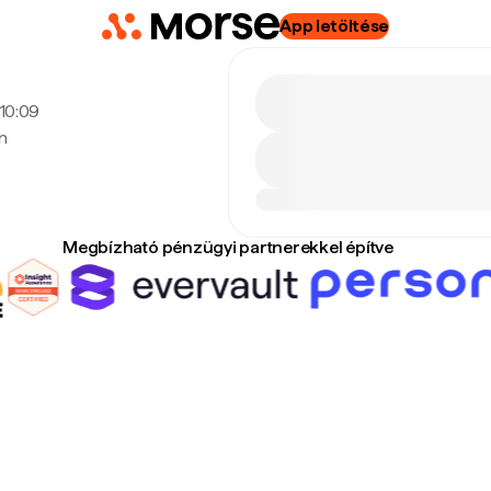
App letöltése
 10:09
n
Megbízható pénzügyi partnerekkel építve