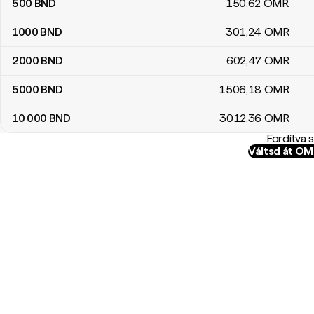
500
BND
150
,62
OMR
1000
BND
301
,24
OMR
2000
BND
602
,47
OMR
5000
BND
1506
,18
OMR
10 000
BND
3012
,36
OMR
Fordítva 
Váltsd át O