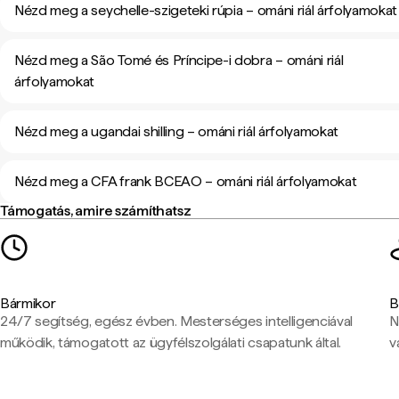
Nézd meg a seychelle-szigeteki rúpia – ománi riál árfolyamokat
Nézd meg a São Tomé és Príncipe-i dobra – ománi riál
árfolyamokat
Nézd meg a ugandai shilling – ománi riál árfolyamokat
Nézd meg a CFA frank BCEAO – ománi riál árfolyamokat
Támogatás, amire számíthatsz
Bármikor
B
24/7 segítség, egész évben. Mesterséges intelligenciával
N
működik, támogatott az ügyfélszolgálati csapatunk által.
v