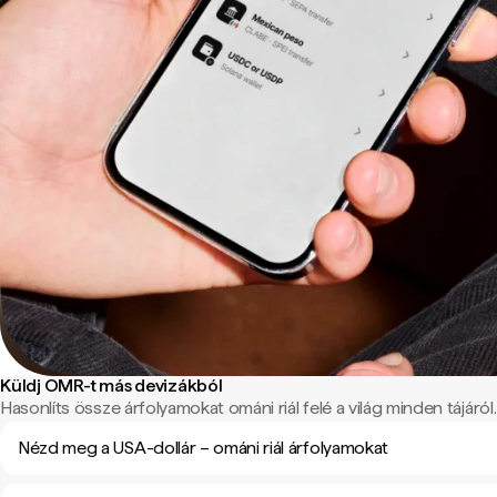
Küldj OMR-t más devizákból
Hasonlíts össze árfolyamokat ománi riál felé a világ minden tájáról.
Nézd meg a USA-dollár – ománi riál árfolyamokat