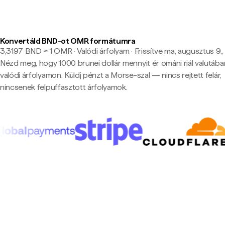
Konvertáld BND-ot OMR formátumra
3,3197 BND ≈ 1 OMR · Valódi árfolyam
·
Frissítve ma, augusztus 9.,
Nézd meg, hogy 1000 brunei dollár mennyit ér ománi riál valutába
valódi árfolyamon. Küldj pénzt a Morse-szal — nincs rejtett felár,
nincsenek felpuffasztott árfolyamok.