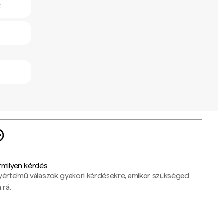
t
rmilyen kérdés
yértelmű válaszok gyakori kérdésekre, amikor szükséged
 rá.