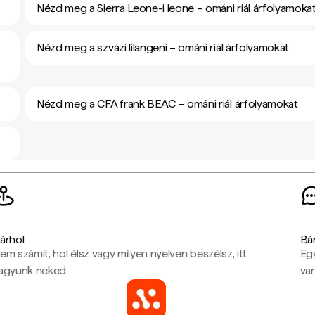
Nézd meg a Sierra Leone-i leone – ománi riál árfolyamoka
Nézd meg a szvázi lilangeni – ománi riál árfolyamokat
Nézd meg a CFA frank BEAC – ománi riál árfolyamokat
árhol
Bá
em számít, hol élsz vagy milyen nyelven beszélsz, itt
Eg
agyunk neked.
van