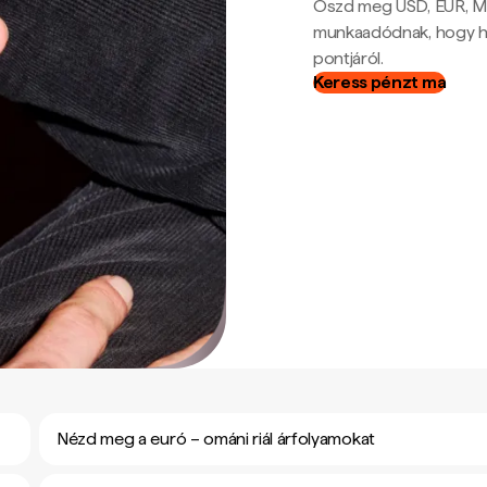
Oszd meg USD, EUR, MX
munkaadódnak, hogy hel
pontjáról.
Keress pénzt ma
Nézd meg a euró – ománi riál árfolyamokat