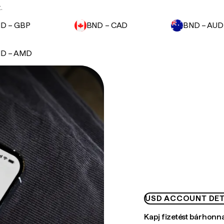
.
D – GBP
BND – CAD
BND – AUD
D – AMD
USD ACCOUNT DET
Kapj fizetést bárhonn