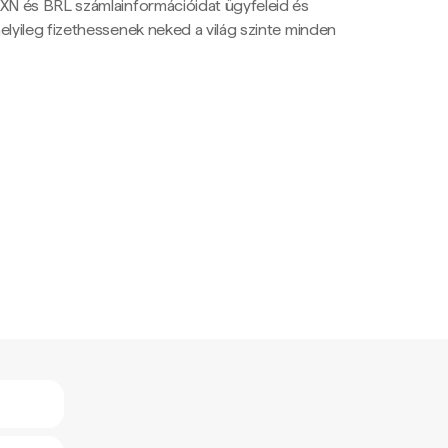
N és BRL számlainformációidat ügyfeleid és
yileg fizethessenek neked a világ szinte minden