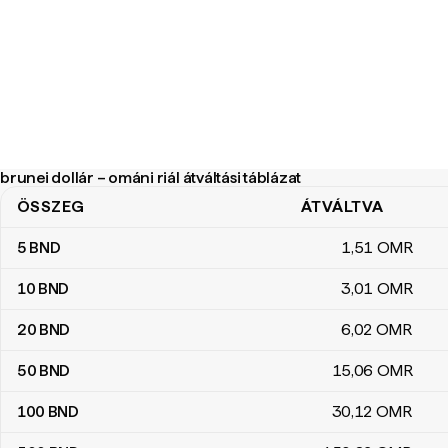
brunei dollár – ománi riál átváltási táblázat
ÖSSZEG
ÁTVÁLTVA
brunei dollár – ománi riál átváltási táblázat
5
BND
1
,51
OMR
10
BND
3
,01
OMR
20
BND
6
,02
OMR
50
BND
15
,06
OMR
100
BND
30
,12
OMR