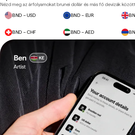
Nézd meg az árfolyamokat brunei dollár és más fő devizák között
BND – USD
BND – EUR
BN
BND – CHF
BND – AED
BN