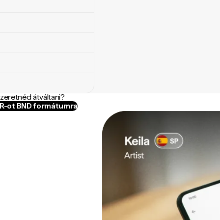
szeretnéd átváltani?
MR-ot BND formátumra