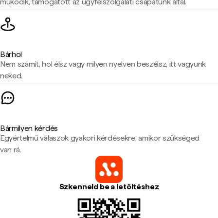
működik, támogatott az ügyfélszolgálati csapatunk által.
Bárhol
Nem számít, hol élsz vagy milyen nyelven beszélsz, itt vagyunk
neked.
Bármilyen kérdés
Egyértelmű válaszok gyakori kérdésekre, amikor szükséged
van rá.
Szkenneld be a letöltéshez