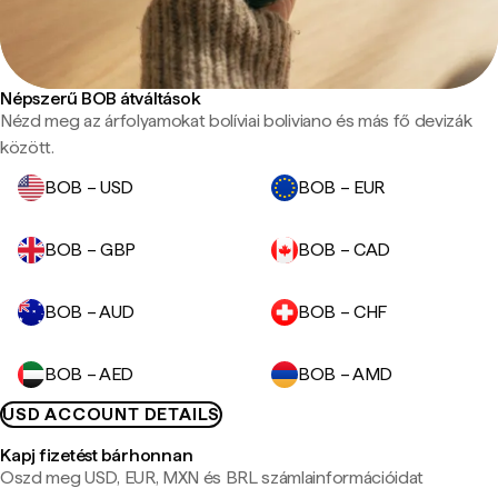
Népszerű BOB átváltások
Nézd meg az árfolyamokat bolíviai boliviano és más fő devizák
között.
BOB – USD
BOB – EUR
BOB – GBP
BOB – CAD
BOB – AUD
BOB – CHF
BOB – AED
BOB – AMD
USD ACCOUNT DETAILS
Kapj fizetést bárhonnan
Oszd meg USD, EUR, MXN és BRL számlainformációidat