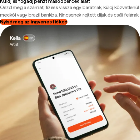
Küldj és fogadj pénzt másodpercek alatt
Oszd meg a számlát, fizess vissza egy barátnak, küldj közvetlenül
mexikói vagy brazil bankba. Nincsenek rejtett díjak és csáli felárak.
Nyisd meg az ingyenes fiókod