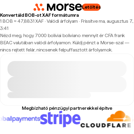
Letöltés
Konvertáld BOB-ot XAF formátumra
1 BOB ≈ 47,8831 XAF · Valódi árfolyam
·
Frissítve ma, augusztus 7.,
3:41
Nézd meg, hogy 7000 bolíviai boliviano mennyit ér CFA frank
BEAC valutában valódi árfolyamon. Küldj pénzt a Morse-szal —
nincs rejtett felár, nincsenek felpuffasztott árfolyamok.
Megbízható pénzügyi partnerekkel építve