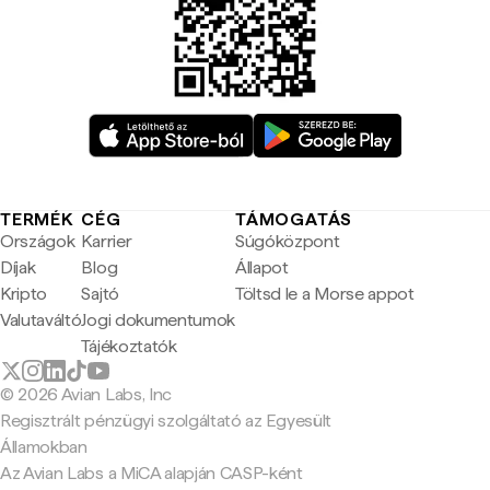
TERMÉK
CÉG
TÁMOGATÁS
Országok
Karrier
Súgóközpont
Díjak
Blog
Állapot
Kripto
Sajtó
Töltsd le a Morse appot
Valutaváltó
Jogi dokumentumok
Tájékoztatók
© 2026 Avian Labs, Inc
Regisztrált pénzügyi szolgáltató az Egyesült
Államokban
Az Avian Labs a MiCA alapján CASP-ként