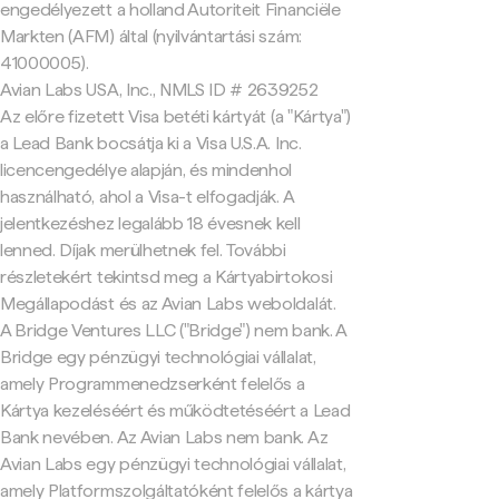
engedélyezett a holland Autoriteit Financiële
Markten (AFM) által (nyilvántartási szám:
41000005).
Avian Labs USA, Inc., NMLS ID # 2639252
Az előre fizetett Visa betéti kártyát (a "Kártya")
a Lead Bank bocsátja ki a Visa U.S.A. Inc.
licencengedélye alapján, és mindenhol
használható, ahol a Visa-t elfogadják. A
jelentkezéshez legalább 18 évesnek kell
lenned. Díjak merülhetnek fel. További
részletekért tekintsd meg a Kártyabirtokosi
Megállapodást és az Avian Labs weboldalát.
A Bridge Ventures LLC ("Bridge") nem bank. A
Bridge egy pénzügyi technológiai vállalat,
amely Programmenedzserként felelős a
Kártya kezeléséért és működtetéséért a Lead
Bank nevében. Az Avian Labs nem bank. Az
Avian Labs egy pénzügyi technológiai vállalat,
amely Platformszolgáltatóként felelős a kártya