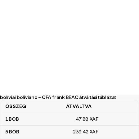
bolíviai boliviano – CFA frank BEAC átváltási táblázat
ÖSSZEG
ÁTVÁLTVA
bolíviai boliviano – CFA frank BEAC átváltási táblázat
1
BOB
47
,88
XAF
5
BOB
239
,42
XAF