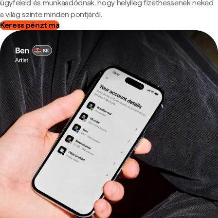
ügyfeleid és munkaadódnak, hogy helyileg fizethessenek neked
a világ szinte minden pontjáról.
Keress pénzt ma