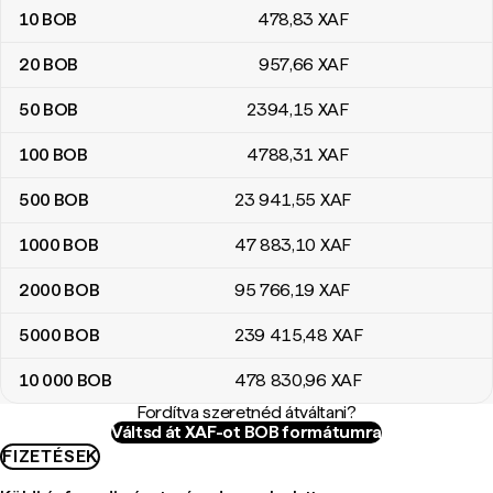
10
BOB
478
,83
XAF
20
BOB
957
,66
XAF
50
BOB
2394
,15
XAF
100
BOB
4788
,31
XAF
500
BOB
23 941
,55
XAF
1000
BOB
47 883
,10
XAF
2000
BOB
95 766
,19
XAF
5000
BOB
239 415
,48
XAF
10 000
BOB
478 830
,96
XAF
Fordítva szeretnéd átváltani?
Váltsd át XAF-ot BOB formátumra
FIZETÉSEK