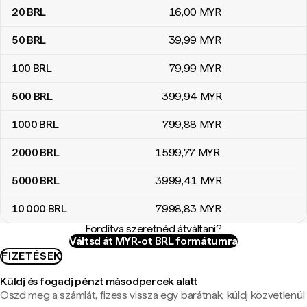
20
BRL
16
,00
MYR
50
BRL
39
,99
MYR
100
BRL
79
,99
MYR
500
BRL
399
,94
MYR
1000
BRL
799
,88
MYR
2000
BRL
1599
,77
MYR
5000
BRL
3999
,41
MYR
10 000
BRL
7998
,83
MYR
Fordítva szeretnéd átváltani?
Váltsd át MYR-ot BRL formátumra
FIZETÉSEK
Küldj és fogadj pénzt másodpercek alatt
Oszd meg a számlát, fizess vissza egy barátnak, küldj közvetlenül