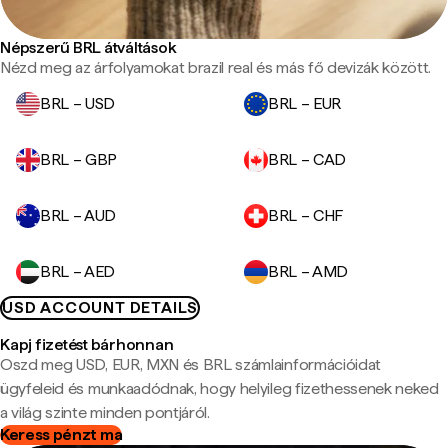
Népszerű BRL átváltások
Nézd meg az árfolyamokat brazil real és más fő devizák között.
BRL – USD
BRL – EUR
BRL – GBP
BRL – CAD
BRL – AUD
BRL – CHF
BRL – AED
BRL – AMD
USD ACCOUNT DETAILS
Kapj fizetést bárhonnan
Oszd meg USD, EUR, MXN és BRL számlainformációidat
ügyfeleid és munkaadódnak, hogy helyileg fizethessenek neked
a világ szinte minden pontjáról.
Keress pénzt ma