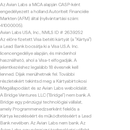
Az Avian Labs a MiCA alapján CASP-ként
engedélyezett a holland Autoriteit Financiële
Markten (AFM) által (nyilvántartási szám:
41000005).
Avian Labs USA, Inc., NMLS ID # 2639252
Az előre fizetett Visa betéti kártyát (a "Kártya")
a Lead Bank bocsátja ki a Visa U.S.A. Inc.
licencengedélye alapján, és mindenhol
használható, ahol a Visa-t elfogadják. A
jelentkezéshez legalább 18 évesnek kell
lenned. Díjak merülhetnek fel. További
részletekért tekintsd meg a Kártyabirtokosi
Megállapodást és az Avian Labs weboldalát.
A Bridge Ventures LLC ("Bridge") nem bank. A
Bridge egy pénzügyi technológiai vállalat,
amely Programmenedzserként felelős a
Kártya kezeléséért és működtetéséért a Lead
Bank nevében. Az Avian Labs nem bank. Az
Avian Labs egy pénzügyi technológiai vállalat,