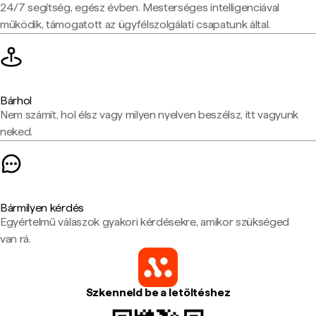
24/7 segítség, egész évben. Mesterséges intelligenciával
működik, támogatott az ügyfélszolgálati csapatunk által.
Bárhol
Nem számít, hol élsz vagy milyen nyelven beszélsz, itt vagyunk
neked.
Bármilyen kérdés
Egyértelmű válaszok gyakori kérdésekre, amikor szükséged
van rá.
Szkenneld be a letöltéshez