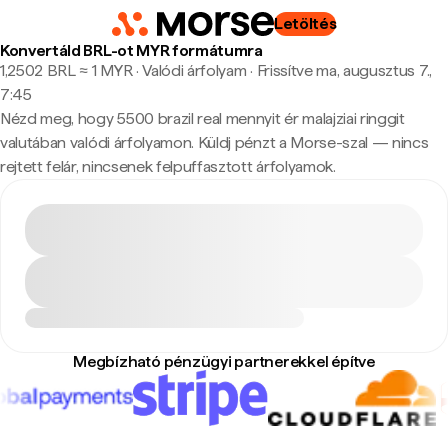
Letöltés
Konvertáld BRL-ot MYR formátumra
1,2502 BRL ≈ 1 MYR · Valódi árfolyam
·
Frissítve ma, augusztus 7.,
7:45
Nézd meg, hogy 5500 brazil real mennyit ér malajziai ringgit
valutában valódi árfolyamon. Küldj pénzt a Morse-szal — nincs
rejtett felár, nincsenek felpuffasztott árfolyamok.
Megbízható pénzügyi partnerekkel építve