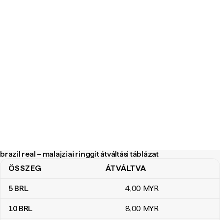
brazil real – malajziai ringgit átváltási táblázat
ÖSSZEG
ÁTVÁLTVA
brazil real – malajziai ringgit átváltási táblázat
5
BRL
4
,00
MYR
10
BRL
8
,00
MYR