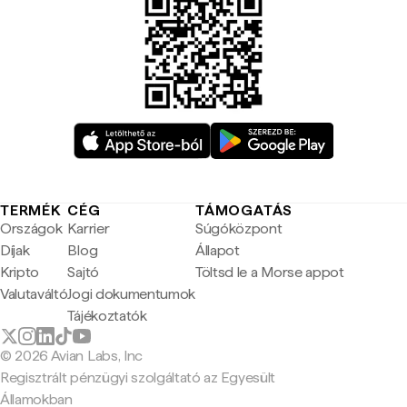
TERMÉK
CÉG
TÁMOGATÁS
Országok
Karrier
Súgóközpont
Díjak
Blog
Állapot
Kripto
Sajtó
Töltsd le a Morse appot
Valutaváltó
Jogi dokumentumok
Tájékoztatók
© 2026 Avian Labs, Inc
Regisztrált pénzügyi szolgáltató az Egyesült
Államokban