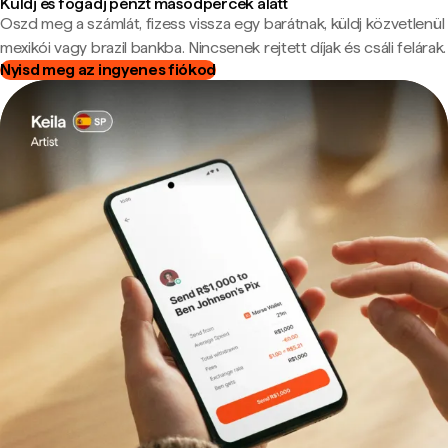
Küldj és fogadj pénzt másodpercek alatt
Oszd meg a számlát, fizess vissza egy barátnak, küldj közvetlenül
mexikói vagy brazil bankba. Nincsenek rejtett díjak és csáli felárak.
Nyisd meg az ingyenes fiókod