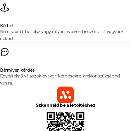
Bárhol
Nem számít, hol élsz vagy milyen nyelven beszélsz, itt vagyunk
neked.
Bármilyen kérdés
Egyértelmű válaszok gyakori kérdésekre, amikor szükséged
van rá.
Szkenneld be a letöltéshez