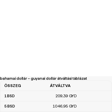
bahamai dollár – guyanai dollár átváltási táblázat
ÖSSZEG
ÁTVÁLTVA
bahamai dollár – guyanai dollár átváltási táblázat
1
BSD
209
,39
GYD
5
BSD
1046
,95
GYD