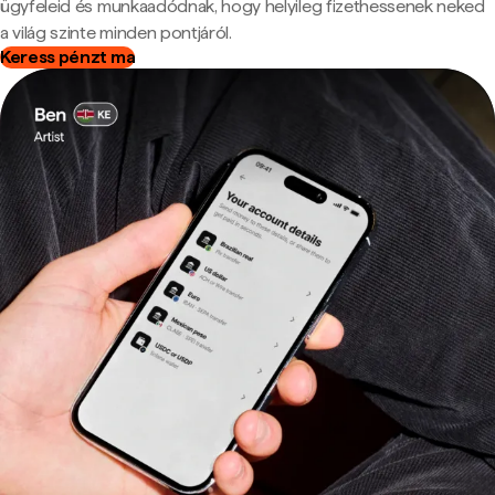
ügyfeleid és munkaadódnak, hogy helyileg fizethessenek neked
a világ szinte minden pontjáról.
Keress pénzt ma