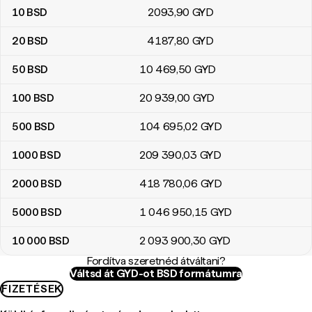
10
BSD
2093
,90
GYD
20
BSD
4187
,80
GYD
50
BSD
10 469
,50
GYD
100
BSD
20 939
,00
GYD
500
BSD
104 695
,02
GYD
1000
BSD
209 390
,03
GYD
2000
BSD
418 780
,06
GYD
5000
BSD
1 046 950
,15
GYD
10 000
BSD
2 093 900
,30
GYD
Fordítva szeretnéd átváltani?
Váltsd át GYD-ot BSD formátumra
FIZETÉSEK