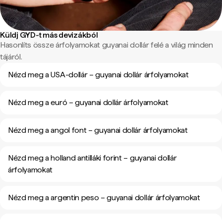
Küldj GYD-t más devizákból
Hasonlíts össze árfolyamokat guyanai dollár felé a világ minden
tájáról.
Nézd meg a USA-dollár – guyanai dollár árfolyamokat
Nézd meg a euró – guyanai dollár árfolyamokat
Nézd meg a angol font – guyanai dollár árfolyamokat
Nézd meg a holland antilláki forint – guyanai dollár
árfolyamokat
Nézd meg a argentin peso – guyanai dollár árfolyamokat