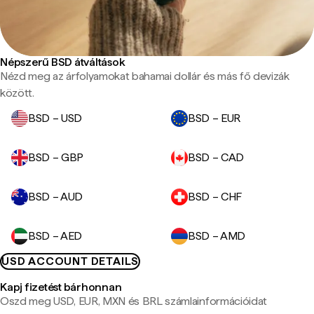
Népszerű BSD átváltások
Nézd meg az árfolyamokat bahamai dollár és más fő devizák
között.
BSD – USD
BSD – EUR
BSD – GBP
BSD – CAD
BSD – AUD
BSD – CHF
BSD – AED
BSD – AMD
USD ACCOUNT DETAILS
Kapj fizetést bárhonnan
Oszd meg USD, EUR, MXN és BRL számlainformációidat