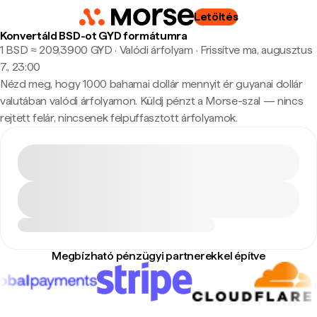
Letöltés
Konvertáld BSD-ot GYD formátumra
1 BSD ≈ 209,3900 GYD · Valódi árfolyam
·
Frissítve ma, augusztus
7., 23:00
Nézd meg, hogy 1000 bahamai dollár mennyit ér guyanai dollár
valutában valódi árfolyamon. Küldj pénzt a Morse-szal — nincs
rejtett felár, nincsenek felpuffasztott árfolyamok.
Megbízható pénzügyi partnerekkel építve