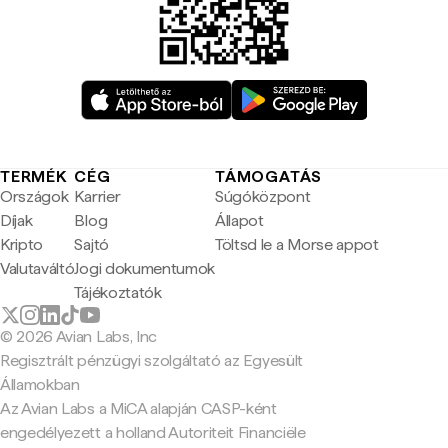
TERMÉK
CÉG
TÁMOGATÁS
Országok
Karrier
Súgóközpont
Díjak
Blog
Állapot
Kripto
Sajtó
Töltsd le a Morse appot
Valutaváltó
Jogi dokumentumok
Tájékoztatók
© 2026 Avian Labs, Inc
Regisztrált pénzügyi szolgáltató az Egyesült
Államokban
Az Avian Labs a MiCA alapján CASP-ként
engedélyezett a holland Autoriteit Financiële