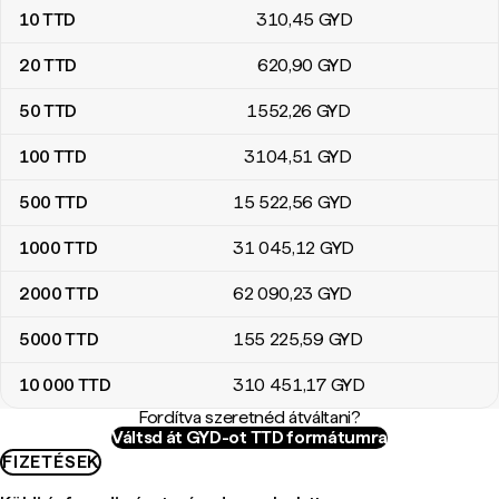
10
TTD
310
,45
GYD
20
TTD
620
,90
GYD
50
TTD
1552
,26
GYD
100
TTD
3104
,51
GYD
500
TTD
15 522
,56
GYD
1000
TTD
31 045
,12
GYD
2000
TTD
62 090
,23
GYD
5000
TTD
155 225
,59
GYD
10 000
TTD
310 451
,17
GYD
Fordítva szeretnéd átváltani?
Váltsd át GYD-ot TTD formátumra
FIZETÉSEK