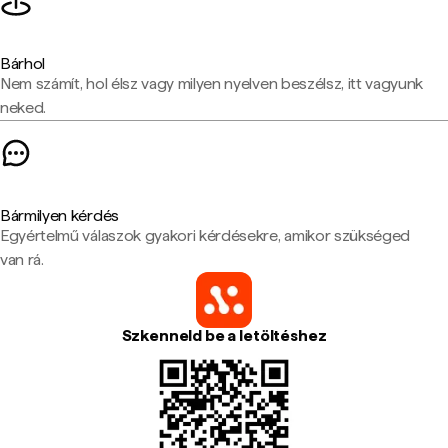
Bárhol
Nem számít, hol élsz vagy milyen nyelven beszélsz, itt vagyunk
neked.
Bármilyen kérdés
Egyértelmű válaszok gyakori kérdésekre, amikor szükséged
van rá.
Szkenneld be a letöltéshez