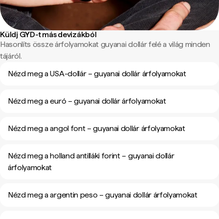
Küldj GYD-t más devizákból
Hasonlíts össze árfolyamokat guyanai dollár felé a világ minden
tájáról.
Nézd meg a USA-dollár – guyanai dollár árfolyamokat
Nézd meg a euró – guyanai dollár árfolyamokat
Nézd meg a angol font – guyanai dollár árfolyamokat
Nézd meg a holland antilláki forint – guyanai dollár
árfolyamokat
Nézd meg a argentin peso – guyanai dollár árfolyamokat