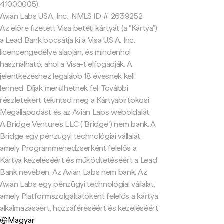
41000005).
Avian Labs USA, Inc., NMLS ID # 2639252
Az előre fizetett Visa betéti kártyát (a "Kártya")
a Lead Bank bocsátja ki a Visa U.S.A. Inc.
licencengedélye alapján, és mindenhol
használható, ahol a Visa-t elfogadják. A
jelentkezéshez legalább 18 évesnek kell
lenned. Díjak merülhetnek fel. További
részletekért tekintsd meg a Kártyabirtokosi
Megállapodást és az Avian Labs weboldalát.
A Bridge Ventures LLC ("Bridge") nem bank. A
Bridge egy pénzügyi technológiai vállalat,
amely Programmenedzserként felelős a
Kártya kezeléséért és működtetéséért a Lead
Bank nevében. Az Avian Labs nem bank. Az
Avian Labs egy pénzügyi technológiai vállalat,
amely Platformszolgáltatóként felelős a kártya
alkalmazásáért, hozzáféréséért és kezeléséért.
Magyar