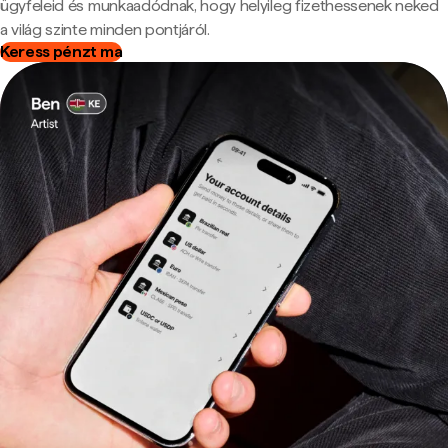
ügyfeleid és munkaadódnak, hogy helyileg fizethessenek neked
a világ szinte minden pontjáról.
Keress pénzt ma