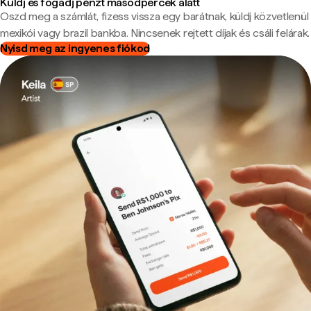
Küldj és fogadj pénzt másodpercek alatt
Oszd meg a számlát, fizess vissza egy barátnak, küldj közvetlenül
mexikói vagy brazil bankba. Nincsenek rejtett díjak és csáli felárak.
Nyisd meg az ingyenes fiókod