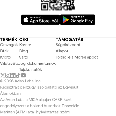
TERMÉK
CÉG
TÁMOGATÁS
Országok
Karrier
Súgóközpont
Díjak
Blog
Állapot
Kripto
Sajtó
Töltsd le a Morse appot
Valutaváltó
Jogi dokumentumok
Tájékoztatók
© 2026 Avian Labs, Inc
Regisztrált pénzügyi szolgáltató az Egyesült
Államokban
Az Avian Labs a MiCA alapján CASP-ként
engedélyezett a holland Autoriteit Financiële
Markten (AFM) által (nyilvántartási szám: