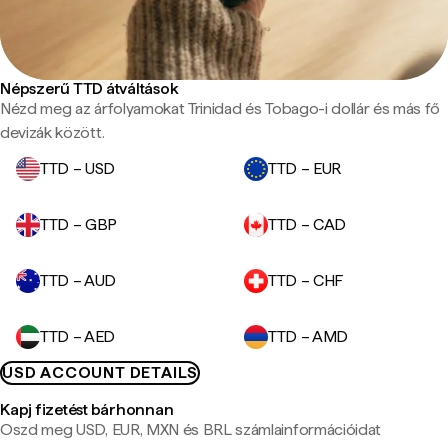
Népszerű TTD átváltások
Nézd meg az árfolyamokat Trinidad és Tobago-i dollár és más fő
devizák között.
TTD – USD
TTD – EUR
TTD – GBP
TTD – CAD
TTD – AUD
TTD – CHF
TTD – AED
TTD – AMD
USD ACCOUNT DETAILS
Kapj fizetést bárhonnan
Oszd meg USD, EUR, MXN és BRL számlainformációidat