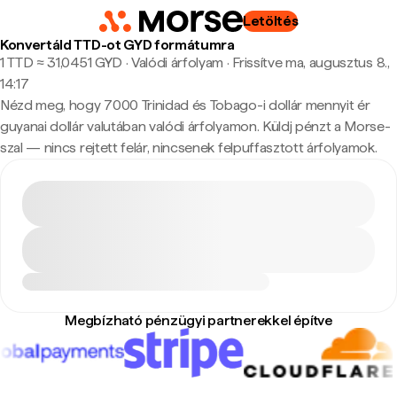
Letöltés
Konvertáld TTD-ot GYD formátumra
1 TTD ≈ 31,0451 GYD · Valódi árfolyam
·
Frissítve ma, augusztus 8.,
14:17
Nézd meg, hogy 7000 Trinidad és Tobago-i dollár mennyit ér
guyanai dollár valutában valódi árfolyamon. Küldj pénzt a Morse-
szal — nincs rejtett felár, nincsenek felpuffasztott árfolyamok.
Megbízható pénzügyi partnerekkel építve