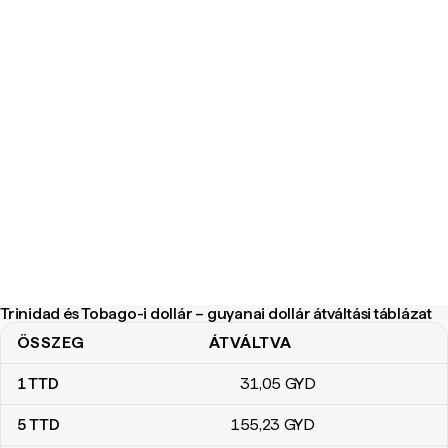
Trinidad és Tobago-i dollár – guyanai dollár átváltási táblázat
ÖSSZEG
ÁTVÁLTVA
Trinidad és Tobago-i dollár – guyanai dollár átváltási táblázat
1
TTD
31
,05
GYD
5
TTD
155
,23
GYD