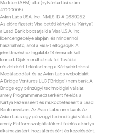
Markten (AFM) által (nyilvántartási szám:
41000005).
Avian Labs USA, Inc., NMLS ID # 2639252
Az előre fizetett Visa betéti kártyát (a "Kártya")
a Lead Bank bocsátja ki a Visa U.S.A. Inc.
licencengedélye alapján, és mindenhol
használható, ahol a Visa-t elfogadják. A
jelentkezéshez legalább 18 évesnek kell
lenned. Díjak merülhetnek fel. További
részletekért tekintsd meg a Kártyabirtokosi
Megállapodást és az Avian Labs weboldalát.
A Bridge Ventures LLC ("Bridge") nem bank. A
Bridge egy pénzügyi technológiai vállalat,
amely Programmenedzserként felelős a
Kártya kezeléséért és működtetéséért a Lead
Bank nevében. Az Avian Labs nem bank. Az
Avian Labs egy pénzügyi technológiai vállalat,
amely Platformszolgáltatóként felelős a kártya
alkalmazásáért, hozzáféréséért és kezeléséért.