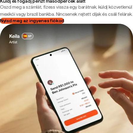
Küldj és fogadj pénzt másodpercek alatt
Oszd meg a számlát, fizess vissza egy barátnak, küldj közvetlenül
mexikói vagy brazil bankba. Nincsenek rejtett díjak és csáli felárak.
Nyisd meg az ingyenes fiókod