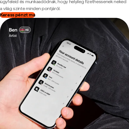
ügyfeleid és munkaadódnak, hogy helyileg fizethessenek neked
a világ szinte minden pontjáról.
Keress pénzt ma