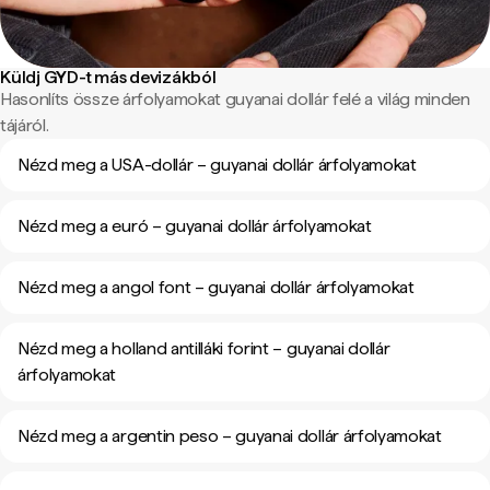
Küldj GYD-t más devizákból
Hasonlíts össze árfolyamokat guyanai dollár felé a világ minden
tájáról.
Nézd meg a USA-dollár – guyanai dollár árfolyamokat
Nézd meg a euró – guyanai dollár árfolyamokat
Nézd meg a angol font – guyanai dollár árfolyamokat
Nézd meg a holland antilláki forint – guyanai dollár
árfolyamokat
Nézd meg a argentin peso – guyanai dollár árfolyamokat