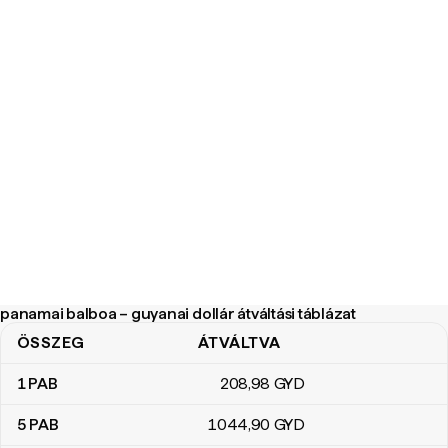
panamai balboa – guyanai dollár átváltási táblázat
ÖSSZEG
ÁTVÁLTVA
panamai balboa – guyanai dollár átváltási táblázat
1
PAB
208
,98
GYD
5
PAB
1044
,90
GYD