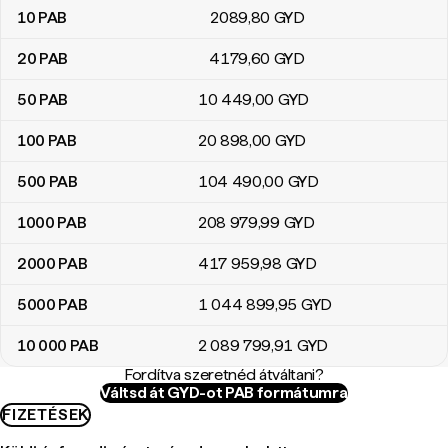
10
PAB
2089
,80
GYD
20
PAB
4179
,60
GYD
50
PAB
10 449
,00
GYD
100
PAB
20 898
,00
GYD
500
PAB
104 490
,00
GYD
1000
PAB
208 979
,99
GYD
2000
PAB
417 959
,98
GYD
5000
PAB
1 044 899
,95
GYD
10 000
PAB
2 089 799
,91
GYD
Fordítva szeretnéd átváltani?
Váltsd át GYD-ot PAB formátumra
FIZETÉSEK