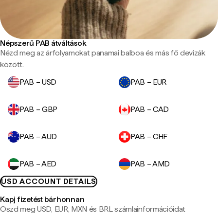
Népszerű PAB átváltások
Nézd meg az árfolyamokat panamai balboa és más fő devizák
között.
PAB – USD
PAB – EUR
PAB – GBP
PAB – CAD
PAB – AUD
PAB – CHF
PAB – AED
PAB – AMD
USD ACCOUNT DETAILS
Kapj fizetést bárhonnan
Oszd meg USD, EUR, MXN és BRL számlainformációidat