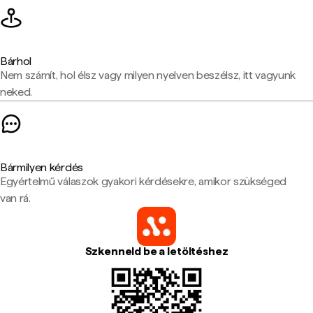
Bárhol
Nem számít, hol élsz vagy milyen nyelven beszélsz, itt vagyunk
neked.
Bármilyen kérdés
Egyértelmű válaszok gyakori kérdésekre, amikor szükséged
van rá.
Szkenneld be a letöltéshez