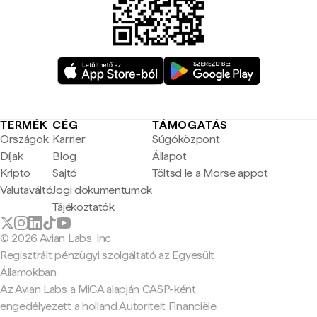
TERMÉK
CÉG
TÁMOGATÁS
Országok
Karrier
Súgóközpont
Díjak
Blog
Állapot
Kripto
Sajtó
Töltsd le a Morse appot
Valutaváltó
Jogi dokumentumok
Tájékoztatók
© 2026 Avian Labs, Inc
Regisztrált pénzügyi szolgáltató az Egyesült
Államokban
Az Avian Labs a MiCA alapján CASP-ként
engedélyezett a holland Autoriteit Financiële