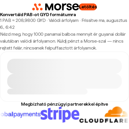
Letöltés
Konvertáld PAB-ot GYD formátumra
1 PAB ≈ 208,9800 GYD · Valódi árfolyam
·
Frissítve ma, augusztus
6., 6:42
Nézd meg, hogy 1000 panamai balboa mennyit ér guyanai dollár
valutában valódi árfolyamon. Küldj pénzt a Morse-szal — nincs
rejtett felár, nincsenek felpuffasztott árfolyamok.
Megbízható pénzügyi partnerekkel építve