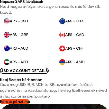
Népszerű ARS átváltások
Nézd meg az árfolyamokat argentin peso és más fő devizák
között.
ARS – USD
ARS – EUR
ARS – GBP
ARS – CAD
ARS – AUD
ARS – CHF
ARS – AED
ARS – AMD
USD ACCOUNT DETAILS
Kapj fizetést bárhonnan
Oszd meg USD, EUR, MXN és BRL számlainformációidat
ügyfeleid és munkaadódnak, hogy helyileg fizethessenek neked
a világ szinte minden pontjáról.
Keress pénzt ma