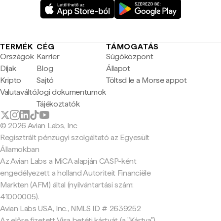
TERMÉK
CÉG
TÁMOGATÁS
Országok
Karrier
Súgóközpont
Díjak
Blog
Állapot
Kripto
Sajtó
Töltsd le a Morse appot
Valutaváltó
Jogi dokumentumok
Tájékoztatók
© 2026 Avian Labs, Inc
Regisztrált pénzügyi szolgáltató az Egyesült
Államokban
Az Avian Labs a MiCA alapján CASP-ként
engedélyezett a holland Autoriteit Financiële
Markten (AFM) által (nyilvántartási szám:
41000005).
Avian Labs USA, Inc., NMLS ID # 2639252
Az előre fizetett Visa betéti kártyát (a "Kártya")