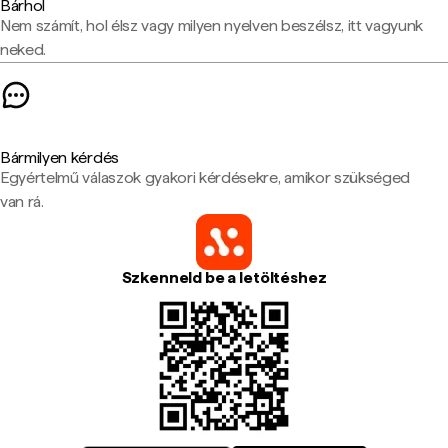
Bárhol
Nem számít, hol élsz vagy milyen nyelven beszélsz, itt vagyunk
neked.
Bármilyen kérdés
Egyértelmű válaszok gyakori kérdésekre, amikor szükséged
van rá.
Szkenneld be a letöltéshez