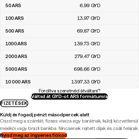
50
ARS
6
,99
GYD
100
ARS
13
,97
GYD
500
ARS
69
,87
GYD
1000
ARS
139
,73
GYD
2000
ARS
279
,47
GYD
5000
ARS
698
,66
GYD
10 000
ARS
1397
,33
GYD
Fordítva szeretnéd átváltani?
Váltsd át GYD-ot ARS formátumra
FIZETÉSEK
Küldj és fogadj pénzt másodpercek alatt
Oszd meg a számlát, fizess vissza egy barátnak, küldj közvetlenül
mexikói vagy brazil bankba. Nincsenek rejtett díjak és csáli felárak.
Nyisd meg az ingyenes fiókod