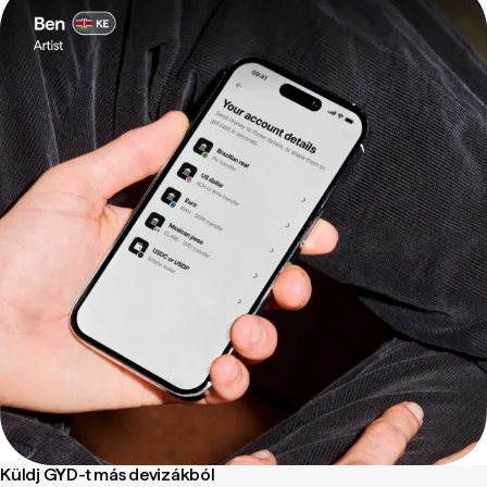
Küldj GYD-t más devizákból