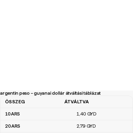
argentin peso – guyanai dollár átváltási táblázat
ÖSSZEG
ÁTVÁLTVA
argentin peso – guyanai dollár átváltási táblázat
10
ARS
1
,40
GYD
20
ARS
2
,79
GYD