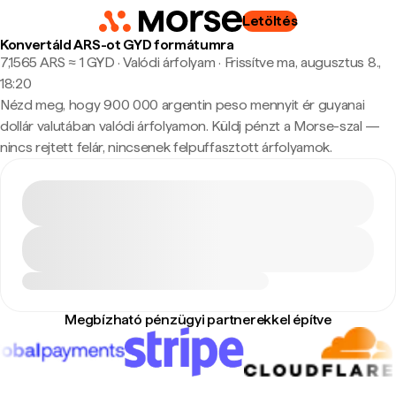
Letöltés
Konvertáld ARS-ot GYD formátumra
7,1565 ARS ≈ 1 GYD · Valódi árfolyam
·
Frissítve ma, augusztus 8.,
18:20
Nézd meg, hogy 900 000 argentin peso mennyit ér guyanai
dollár valutában valódi árfolyamon. Küldj pénzt a Morse-szal —
nincs rejtett felár, nincsenek felpuffasztott árfolyamok.
Megbízható pénzügyi partnerekkel építve