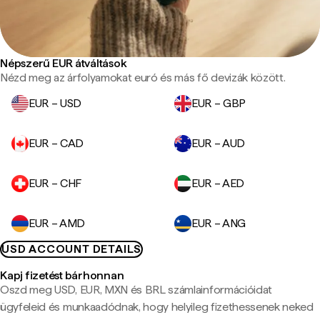
Népszerű EUR átváltások
Nézd meg az árfolyamokat euró és más fő devizák között.
EUR – USD
EUR – GBP
EUR – CAD
EUR – AUD
EUR – CHF
EUR – AED
EUR – AMD
EUR – ANG
USD ACCOUNT DETAILS
Kapj fizetést bárhonnan
Oszd meg USD, EUR, MXN és BRL számlainformációidat
ügyfeleid és munkaadódnak, hogy helyileg fizethessenek neked