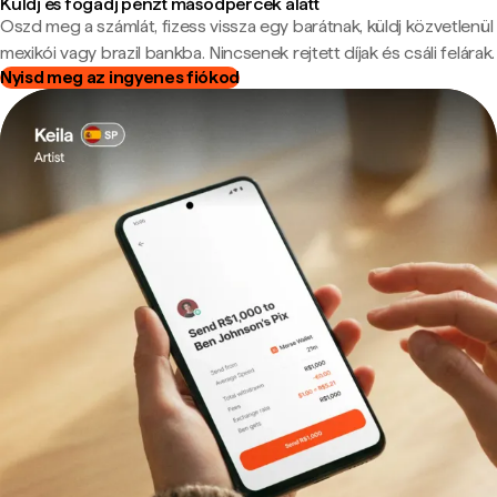
Küldj és fogadj pénzt másodpercek alatt
Oszd meg a számlát, fizess vissza egy barátnak, küldj közvetlenül
mexikói vagy brazil bankba. Nincsenek rejtett díjak és csáli felárak.
Nyisd meg az ingyenes fiókod