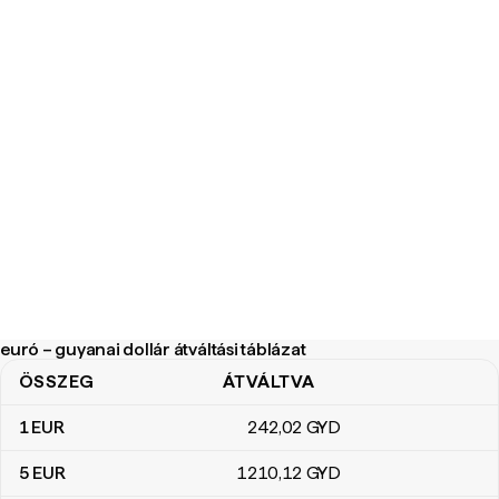
euró – guyanai dollár átváltási táblázat
ÖSSZEG
ÁTVÁLTVA
euró – guyanai dollár átváltási táblázat
1
EUR
242
,02
GYD
5
EUR
1210
,12
GYD