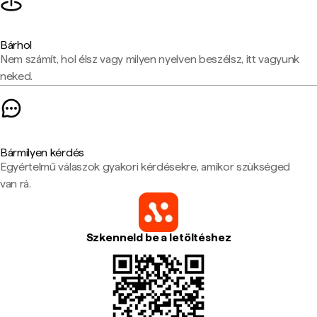
Bárhol
Nem számít, hol élsz vagy milyen nyelven beszélsz, itt vagyunk
neked.
Bármilyen kérdés
Egyértelmű válaszok gyakori kérdésekre, amikor szükséged
van rá.
Szkenneld be a letöltéshez