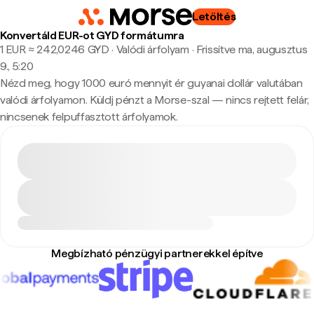
Letöltés
Konvertáld EUR-ot GYD formátumra
1 EUR ≈ 242,0246 GYD · Valódi árfolyam
·
Frissítve ma, augusztus
9., 5:20
Nézd meg, hogy 1000 euró mennyit ér guyanai dollár valutában
valódi árfolyamon. Küldj pénzt a Morse-szal — nincs rejtett felár,
nincsenek felpuffasztott árfolyamok.
Megbízható pénzügyi partnerekkel építve