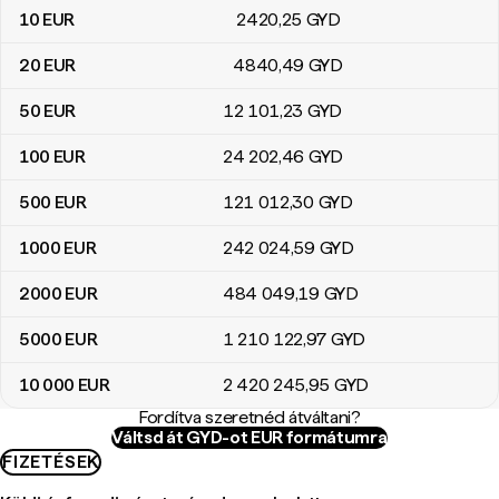
10
EUR
2420
,25
GYD
20
EUR
4840
,49
GYD
50
EUR
12 101
,23
GYD
100
EUR
24 202
,46
GYD
500
EUR
121 012
,30
GYD
1000
EUR
242 024
,59
GYD
2000
EUR
484 049
,19
GYD
5000
EUR
1 210 122
,97
GYD
10 000
EUR
2 420 245
,95
GYD
Fordítva szeretnéd átváltani?
Váltsd át GYD-ot EUR formátumra
FIZETÉSEK