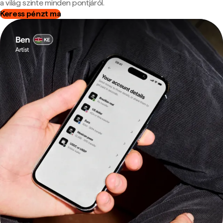
a világ szinte minden pontjáról.
Keress pénzt ma