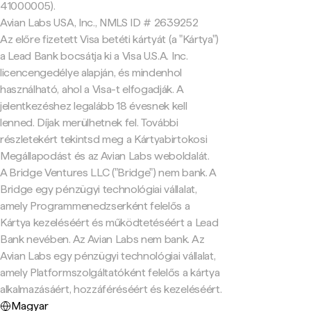
41000005).
Avian Labs USA, Inc., NMLS ID # 2639252
Az előre fizetett Visa betéti kártyát (a "Kártya")
a Lead Bank bocsátja ki a Visa U.S.A. Inc.
licencengedélye alapján, és mindenhol
használható, ahol a Visa-t elfogadják. A
jelentkezéshez legalább 18 évesnek kell
lenned. Díjak merülhetnek fel. További
részletekért tekintsd meg a Kártyabirtokosi
Megállapodást és az Avian Labs weboldalát.
A Bridge Ventures LLC ("Bridge") nem bank. A
Bridge egy pénzügyi technológiai vállalat,
amely Programmenedzserként felelős a
Kártya kezeléséért és működtetéséért a Lead
Bank nevében. Az Avian Labs nem bank. Az
Avian Labs egy pénzügyi technológiai vállalat,
amely Platformszolgáltatóként felelős a kártya
alkalmazásáért, hozzáféréséért és kezeléséért.
Magyar