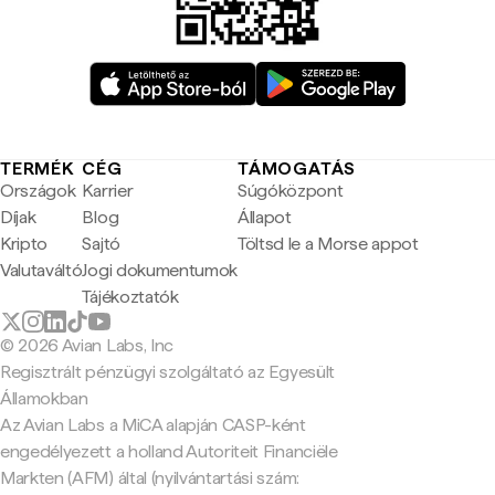
TERMÉK
CÉG
TÁMOGATÁS
Országok
Karrier
Súgóközpont
Díjak
Blog
Állapot
Kripto
Sajtó
Töltsd le a Morse appot
Valutaváltó
Jogi dokumentumok
Tájékoztatók
© 2026 Avian Labs, Inc
Regisztrált pénzügyi szolgáltató az Egyesült
Államokban
Az Avian Labs a MiCA alapján CASP-ként
engedélyezett a holland Autoriteit Financiële
Markten (AFM) által (nyilvántartási szám: