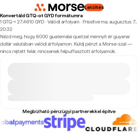
Letöltés
Konvertáld GTQ-ot GYD formátumra
1 GTQ ≈ 27,4610 GYD · Valódi árfolyam
·
Frissítve ma, augusztus 7.,
20:32
Nézd meg, hogy 8000 guatemalai quetzal mennyit ér guyanai
dollár valutában valódi árfolyamon. Küldj pénzt a Morse-szal —
nincs rejtett felár, nincsenek felpuffasztott árfolyamok.
Megbízható pénzügyi partnerekkel építve