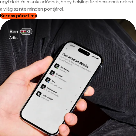
ügyfeleid és munkaadódnak, hogy helyileg fizethessenek neked
a világ szinte minden pontjáról.
Keress pénzt ma