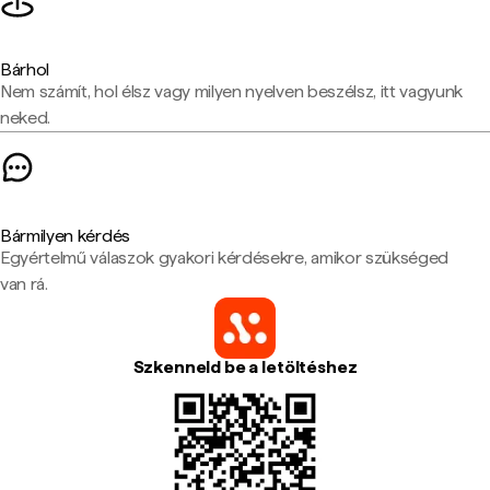
Bárhol
Nem számít, hol élsz vagy milyen nyelven beszélsz, itt vagyunk
neked.
Bármilyen kérdés
Egyértelmű válaszok gyakori kérdésekre, amikor szükséged
van rá.
Szkenneld be a letöltéshez