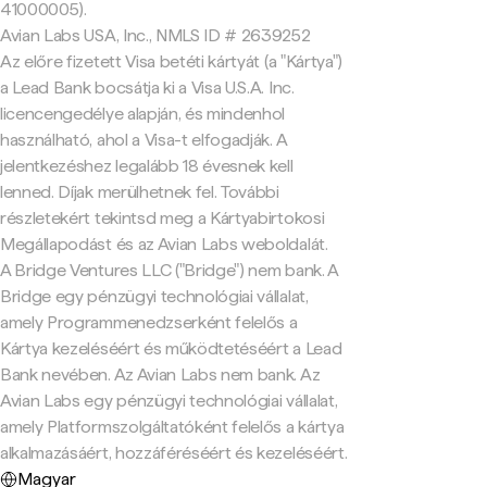
41000005).
Avian Labs USA, Inc., NMLS ID # 2639252
Az előre fizetett Visa betéti kártyát (a "Kártya")
a Lead Bank bocsátja ki a Visa U.S.A. Inc.
licencengedélye alapján, és mindenhol
használható, ahol a Visa-t elfogadják. A
jelentkezéshez legalább 18 évesnek kell
lenned. Díjak merülhetnek fel. További
részletekért tekintsd meg a Kártyabirtokosi
Megállapodást és az Avian Labs weboldalát.
A Bridge Ventures LLC ("Bridge") nem bank. A
Bridge egy pénzügyi technológiai vállalat,
amely Programmenedzserként felelős a
Kártya kezeléséért és működtetéséért a Lead
Bank nevében. Az Avian Labs nem bank. Az
Avian Labs egy pénzügyi technológiai vállalat,
amely Platformszolgáltatóként felelős a kártya
alkalmazásáért, hozzáféréséért és kezeléséért.
Magyar