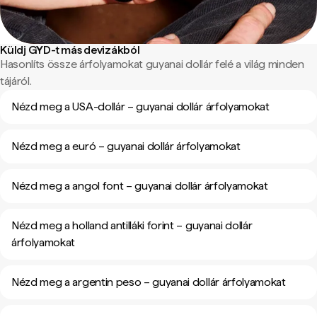
Küldj GYD-t más devizákból
Hasonlíts össze árfolyamokat guyanai dollár felé a világ minden
tájáról.
Nézd meg a USA-dollár – guyanai dollár árfolyamokat
Nézd meg a euró – guyanai dollár árfolyamokat
Nézd meg a angol font – guyanai dollár árfolyamokat
Nézd meg a holland antilláki forint – guyanai dollár
árfolyamokat
Nézd meg a argentin peso – guyanai dollár árfolyamokat