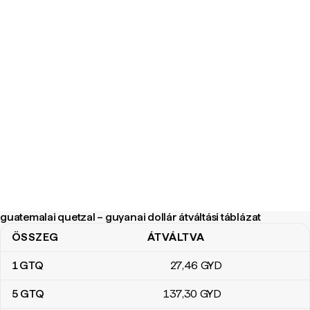
guatemalai quetzal – guyanai dollár átváltási táblázat
ÖSSZEG
ÁTVÁLTVA
guatemalai quetzal – guyanai dollár átváltási táblázat
1
GTQ
27
,46
GYD
5
GTQ
137
,30
GYD