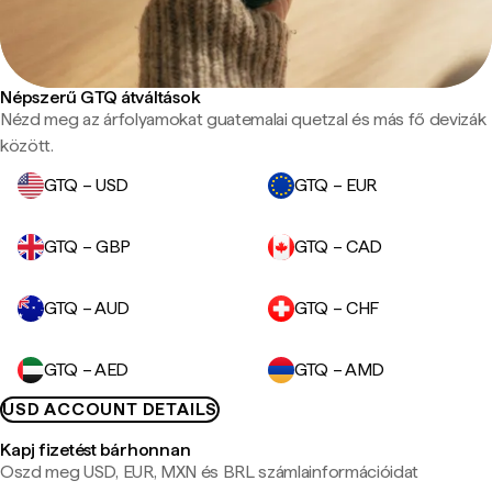
Népszerű GTQ átváltások
Nézd meg az árfolyamokat guatemalai quetzal és más fő devizák
között.
GTQ – USD
GTQ – EUR
GTQ – GBP
GTQ – CAD
GTQ – AUD
GTQ – CHF
GTQ – AED
GTQ – AMD
USD ACCOUNT DETAILS
Kapj fizetést bárhonnan
Oszd meg USD, EUR, MXN és BRL számlainformációidat