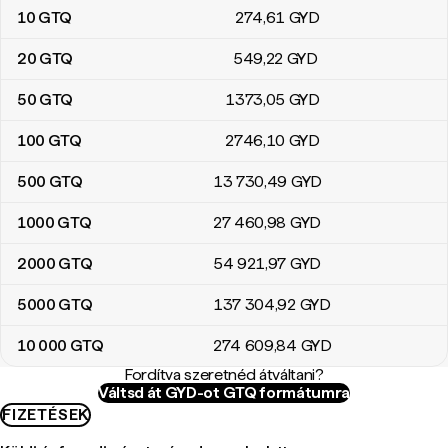
10
GTQ
274
,61
GYD
20
GTQ
549
,22
GYD
50
GTQ
1373
,05
GYD
100
GTQ
2746
,10
GYD
500
GTQ
13 730
,49
GYD
1000
GTQ
27 460
,98
GYD
2000
GTQ
54 921
,97
GYD
5000
GTQ
137 304
,92
GYD
10 000
GTQ
274 609
,84
GYD
Fordítva szeretnéd átváltani?
Váltsd át GYD-ot GTQ formátumra
FIZETÉSEK