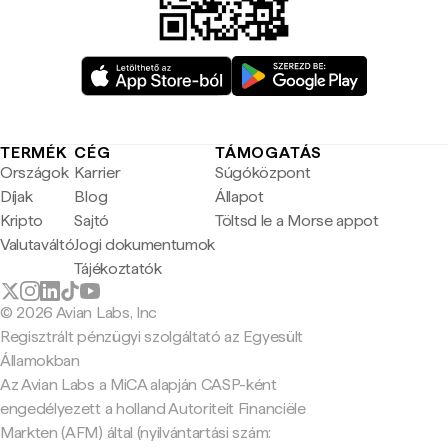
TERMÉK
CÉG
TÁMOGATÁS
Országok
Karrier
Súgóközpont
Díjak
Blog
Állapot
Kripto
Sajtó
Töltsd le a Morse appot
Valutaváltó
Jogi dokumentumok
Tájékoztatók
© 2026 Avian Labs, Inc
Regisztrált pénzügyi szolgáltató az Egyesült
Államokban
Az Avian Labs a MiCA alapján CASP-ként
engedélyezett a holland Autoriteit Financiële
Markten (AFM) által (nyilvántartási szám: