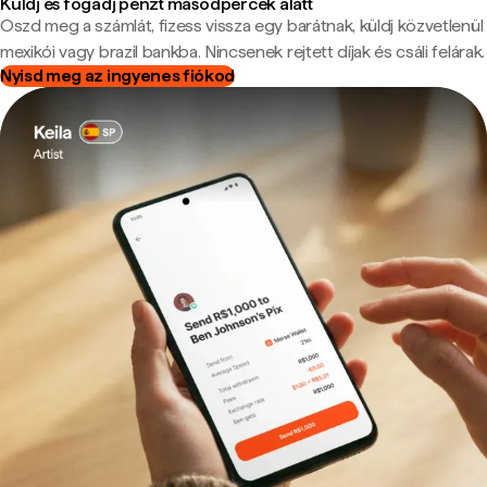
Küldj és fogadj pénzt másodpercek alatt
Oszd meg a számlát, fizess vissza egy barátnak, küldj közvetlenül
mexikói vagy brazil bankba. Nincsenek rejtett díjak és csáli felárak.
Nyisd meg az ingyenes fiókod