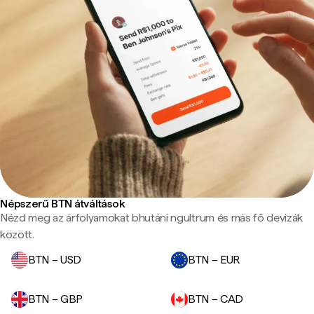
Népszerű BTN átváltások
Nézd meg az árfolyamokat bhutáni ngultrum és más fő devizák
között.
BTN – USD
BTN – EUR
BTN – GBP
BTN – CAD