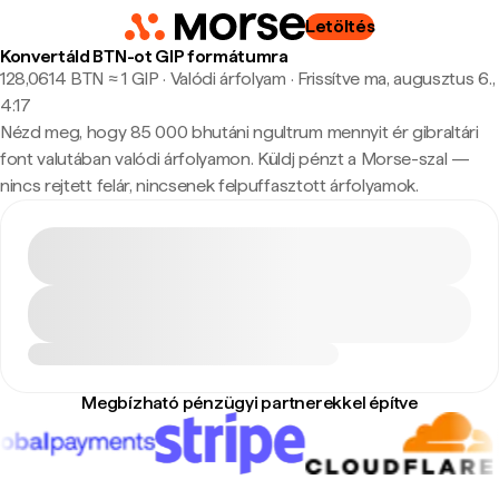
Letöltés
Konvertáld BTN-ot GIP formátumra
128,0614 BTN ≈ 1 GIP · Valódi árfolyam
·
Frissítve ma, augusztus 6.,
4:17
Nézd meg, hogy 85 000 bhutáni ngultrum mennyit ér gibraltári
font valutában valódi árfolyamon. Küldj pénzt a Morse-szal —
nincs rejtett felár, nincsenek felpuffasztott árfolyamok.
Megbízható pénzügyi partnerekkel építve