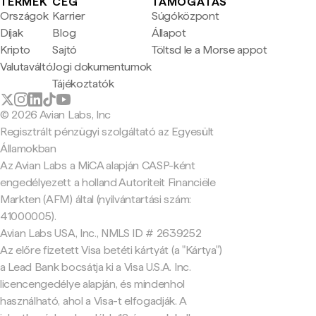
TERMÉK
CÉG
TÁMOGATÁS
Országok
Karrier
Súgóközpont
Díjak
Blog
Állapot
Kripto
Sajtó
Töltsd le a Morse appot
Valutaváltó
Jogi dokumentumok
Tájékoztatók
© 2026 Avian Labs, Inc
Regisztrált pénzügyi szolgáltató az Egyesült
Államokban
Az Avian Labs a MiCA alapján CASP-ként
engedélyezett a holland Autoriteit Financiële
Markten (AFM) által (nyilvántartási szám:
41000005).
Avian Labs USA, Inc., NMLS ID # 2639252
Az előre fizetett Visa betéti kártyát (a "Kártya")
a Lead Bank bocsátja ki a Visa U.S.A. Inc.
licencengedélye alapján, és mindenhol
használható, ahol a Visa-t elfogadják. A