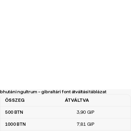
bhutáni ngultrum – gibraltári font átváltási táblázat
ÖSSZEG
ÁTVÁLTVA
bhutáni ngultrum – gibraltári font átváltási táblázat
500
BTN
3
,90
GIP
1000
BTN
7
,81
GIP