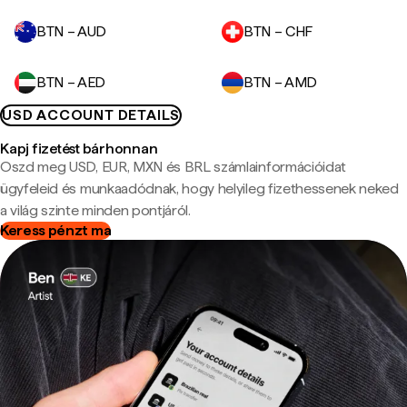
BTN – AUD
BTN – CHF
BTN – AED
BTN – AMD
USD ACCOUNT DETAILS
Kapj fizetést bárhonnan
Oszd meg USD, EUR, MXN és BRL számlainformációidat
ügyfeleid és munkaadódnak, hogy helyileg fizethessenek neked
a világ szinte minden pontjáról.
Keress pénzt ma