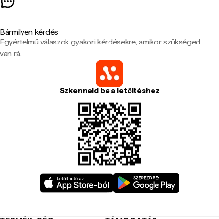
Bármilyen kérdés
Egyértelmű válaszok gyakori kérdésekre, amikor szükséged
van rá.
Szkenneld be a letöltéshez