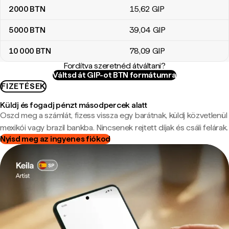
2000
BTN
15
,62
GIP
5000
BTN
39
,04
GIP
10 000
BTN
78
,09
GIP
Fordítva szeretnéd átváltani?
Váltsd át GIP-ot BTN formátumra
FIZETÉSEK
Küldj és fogadj pénzt másodpercek alatt
Oszd meg a számlát, fizess vissza egy barátnak, küldj közvetlenül
mexikói vagy brazil bankba. Nincsenek rejtett díjak és csáli felárak.
Nyisd meg az ingyenes fiókod