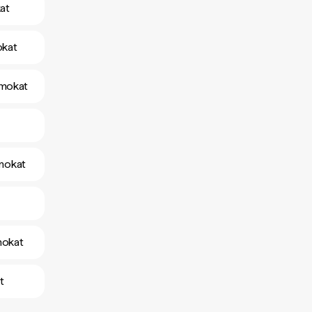
kat
okat
amokat
amokat
mokat
t