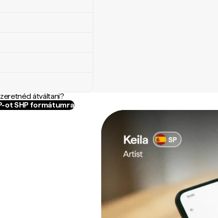
szeretnéd átváltani?
IP-ot SHP formátumra