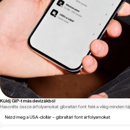
Küldj GIP-t más devizákból
Hasonlíts össze árfolyamokat gibraltári font felé a világ minden táj
Nézd meg a USA-dollár – gibraltári font árfolyamokat