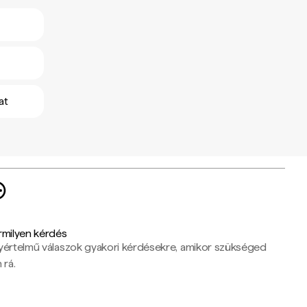
at
rmilyen kérdés
yértelmű válaszok gyakori kérdésekre, amikor szükséged
 rá.