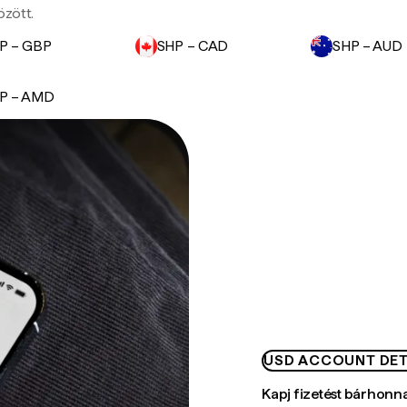
özött.
P – GBP
SHP – CAD
SHP – AUD
P – AMD
USD ACCOUNT DET
Kapj fizetést bárhonn