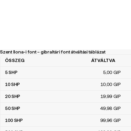
Szent Ilona-i font – gibraltári font átváltási táblázat
ÖSSZEG
ÁTVÁLTVA
Szent Ilona-i font – gibraltári font átváltási táblázat
5
SHP
5
,00
GIP
10
SHP
10
,00
GIP
20
SHP
19
,99
GIP
50
SHP
49
,98
GIP
100
SHP
99
,96
GIP