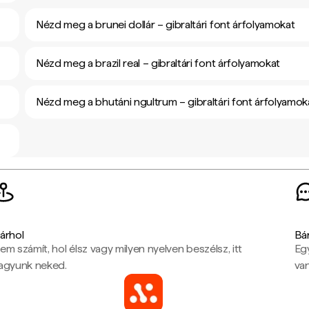
Nézd meg a brunei dollár – gibraltári font árfolyamokat
Nézd meg a brazil real – gibraltári font árfolyamokat
Nézd meg a bhutáni ngultrum – gibraltári font árfolyamok
árhol
Bá
em számít, hol élsz vagy milyen nyelven beszélsz, itt
Eg
agyunk neked.
van