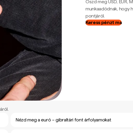
Oszd meg USD, EUR, MX
munkaadódnak, hogy hel
pontjáról.
Keress pénzt ma
áról.
Nézd meg a euró – gibraltári font árfolyamokat