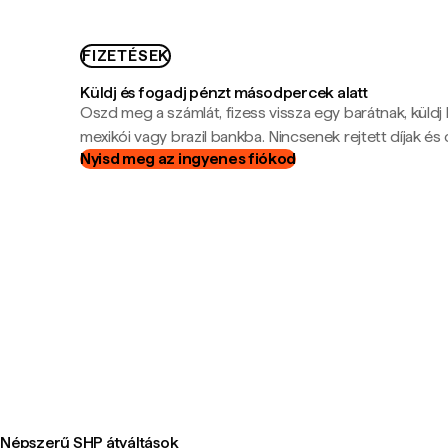
FIZETÉSEK
Küldj és fogadj pénzt másodpercek alatt
Oszd meg a számlát, fizess vissza egy barátnak, küldj
mexikói vagy brazil bankba. Nincsenek rejtett díjak és c
Nyisd meg az ingyenes fiókod
Népszerű SHP átváltások