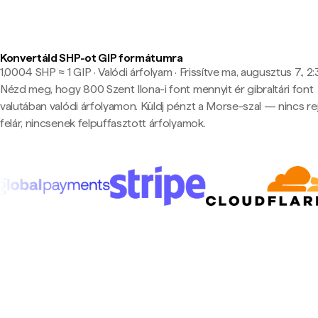
Konvertáld SHP-ot GIP formátumra
1,0004 SHP ≈ 1 GIP · Valódi árfolyam
·
Frissítve ma, augusztus 7., 2
Nézd meg, hogy 800 Szent Ilona-i font mennyit ér gibraltári font
valutában valódi árfolyamon. Küldj pénzt a Morse-szal — nincs rej
felár, nincsenek felpuffasztott árfolyamok.