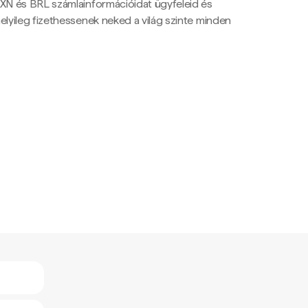
N és BRL számlainformációidat ügyfeleid és
yileg fizethessenek neked a világ szinte minden