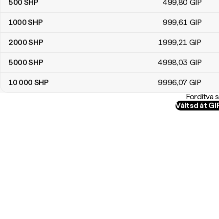
500
SHP
499
,80
GIP
1000
SHP
999
,61
GIP
2000
SHP
1999
,21
GIP
5000
SHP
4998
,03
GIP
10 000
SHP
9996
,07
GIP
Fordítva 
Váltsd át G