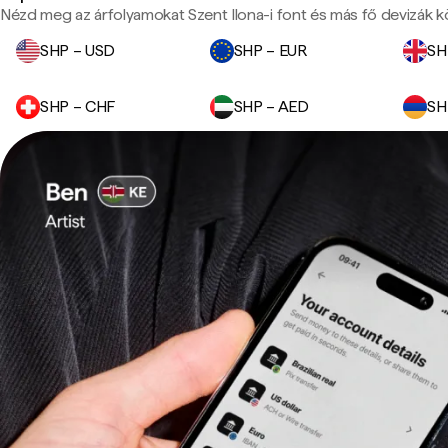
Nézd meg az árfolyamokat Szent Ilona-i font és más fő devizák k
SHP – USD
SHP – EUR
SH
SHP – CHF
SHP – AED
SH