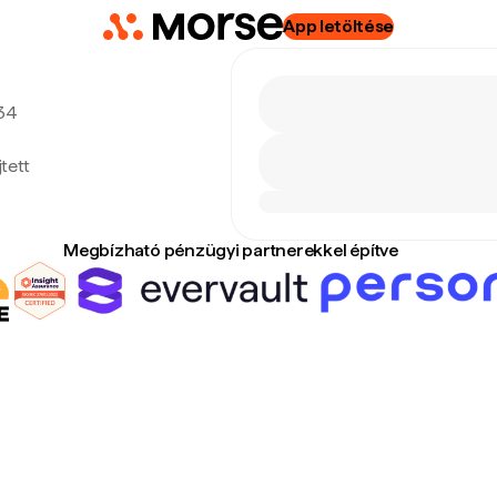
App letöltése
:34
tett
Megbízható pénzügyi partnerekkel építve