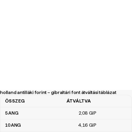
holland antilláki forint – gibraltári font átváltási táblázat
ÖSSZEG
ÁTVÁLTVA
holland antilláki forint – gibraltári font átváltási táblázat
5
ANG
2
,08
GIP
10
ANG
4
,16
GIP