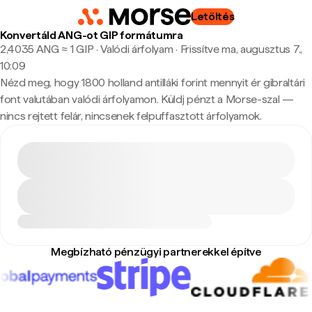
Letöltés
Konvertáld ANG-ot GIP formátumra
2,4035 ANG ≈ 1 GIP · Valódi árfolyam
·
Frissítve ma, augusztus 7.,
10:09
Nézd meg, hogy 1800 holland antilláki forint mennyit ér gibraltári
font valutában valódi árfolyamon. Küldj pénzt a Morse-szal —
nincs rejtett felár, nincsenek felpuffasztott árfolyamok.
Megbízható pénzügyi partnerekkel építve