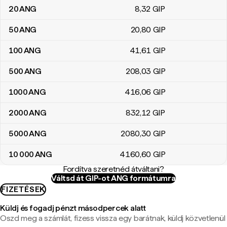
20
ANG
8
,32
GIP
50
ANG
20
,80
GIP
100
ANG
41
,61
GIP
500
ANG
208
,03
GIP
1000
ANG
416
,06
GIP
2000
ANG
832
,12
GIP
5000
ANG
2080
,30
GIP
10 000
ANG
4160
,60
GIP
Fordítva szeretnéd átváltani?
Váltsd át GIP-ot ANG formátumra
FIZETÉSEK
Küldj és fogadj pénzt másodpercek alatt
Oszd meg a számlát, fizess vissza egy barátnak, küldj közvetlenül