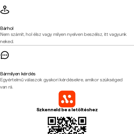
Bárhol
Nem számít, hol élsz vagy milyen nyelven beszélsz, itt vagyunk
neked.
Bármilyen kérdés
Egyértelmű válaszok gyakori kérdésekre, amikor szükséged
van rá.
Szkenneld be a letöltéshez