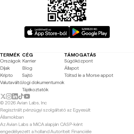
TERMÉK
CÉG
TÁMOGATÁS
Országok
Karrier
Súgóközpont
Díjak
Blog
Állapot
Kripto
Sajtó
Töltsd le a Morse appot
Valutaváltó
Jogi dokumentumok
Tájékoztatók
© 2026 Avian Labs, Inc
Regisztrált pénzügyi szolgáltató az Egyesült
Államokban
Az Avian Labs a MiCA alapján CASP-ként
engedélyezett a holland Autoriteit Financiële