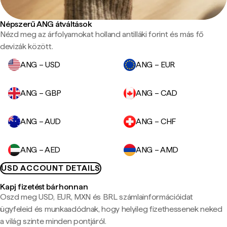
Népszerű ANG átváltások
Nézd meg az árfolyamokat holland antilláki forint és más fő
devizák között.
ANG – USD
ANG – EUR
ANG – GBP
ANG – CAD
ANG – AUD
ANG – CHF
ANG – AED
ANG – AMD
USD ACCOUNT DETAILS
Kapj fizetést bárhonnan
Oszd meg USD, EUR, MXN és BRL számlainformációidat
ügyfeleid és munkaadódnak, hogy helyileg fizethessenek neked
a világ szinte minden pontjáról.