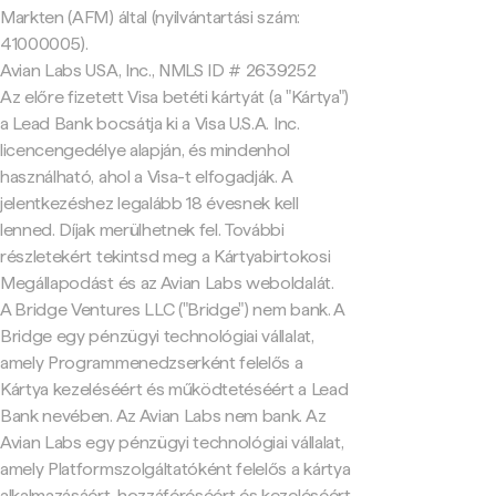
Markten (AFM) által (nyilvántartási szám:
41000005).
Avian Labs USA, Inc., NMLS ID # 2639252
Az előre fizetett Visa betéti kártyát (a "Kártya")
a Lead Bank bocsátja ki a Visa U.S.A. Inc.
licencengedélye alapján, és mindenhol
használható, ahol a Visa-t elfogadják. A
jelentkezéshez legalább 18 évesnek kell
lenned. Díjak merülhetnek fel. További
részletekért tekintsd meg a Kártyabirtokosi
Megállapodást és az Avian Labs weboldalát.
A Bridge Ventures LLC ("Bridge") nem bank. A
Bridge egy pénzügyi technológiai vállalat,
amely Programmenedzserként felelős a
Kártya kezeléséért és működtetéséért a Lead
Bank nevében. Az Avian Labs nem bank. Az
Avian Labs egy pénzügyi technológiai vállalat,
amely Platformszolgáltatóként felelős a kártya
alkalmazásáért, hozzáféréséért és kezeléséért.