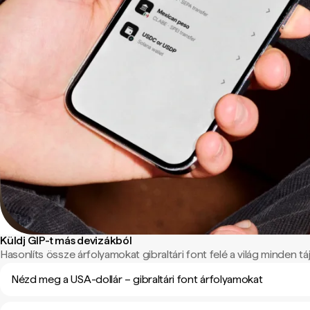
Küldj GIP-t más devizákból
Hasonlíts össze árfolyamokat gibraltári font felé a világ minden táj
Nézd meg a USA-dollár – gibraltári font árfolyamokat