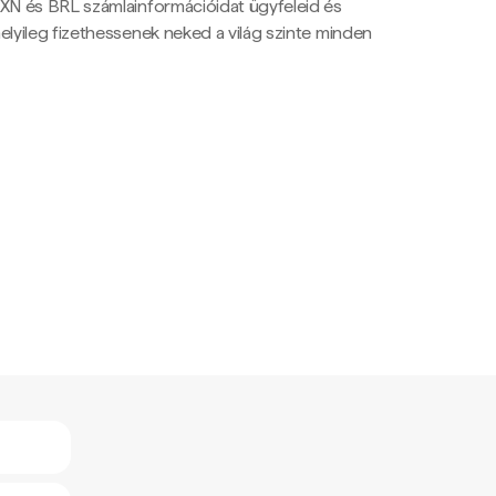
N és BRL számlainformációidat ügyfeleid és
yileg fizethessenek neked a világ szinte minden