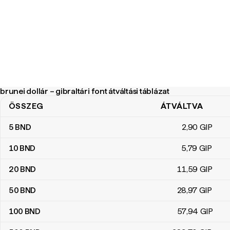
brunei dollár – gibraltári font átváltási táblázat
ÖSSZEG
ÁTVÁLTVA
brunei dollár – gibraltári font átváltási táblázat
5
BND
2
,90
GIP
10
BND
5
,79
GIP
20
BND
11
,59
GIP
50
BND
28
,97
GIP
100
BND
57
,94
GIP