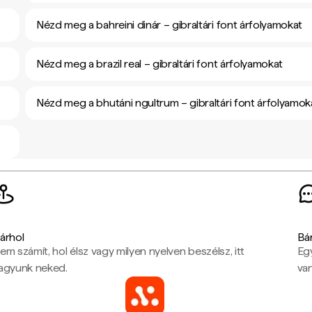
Nézd meg a bahreini dinár – gibraltári font árfolyamokat
Nézd meg a brazil real – gibraltári font árfolyamokat
Nézd meg a bhutáni ngultrum – gibraltári font árfolyamok
árhol
Bá
em számít, hol élsz vagy milyen nyelven beszélsz, itt
Eg
agyunk neked.
van