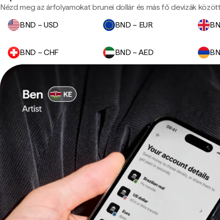
Nézd meg az árfolyamokat brunei dollár és más fő devizák között
BND – USD
BND – EUR
BN
BND – CHF
BND – AED
BN