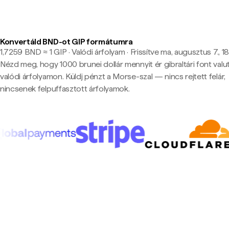
Konvertáld BND-ot GIP formátumra
1,7259 BND ≈ 1 GIP · Valódi árfolyam
·
Frissítve ma, augusztus 7., 1
Nézd meg, hogy 1000 brunei dollár mennyit ér gibraltári font val
valódi árfolyamon. Küldj pénzt a Morse-szal — nincs rejtett felár,
nincsenek felpuffasztott árfolyamok.