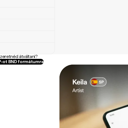
szeretnéd átváltani?
IP-ot BND formátumra