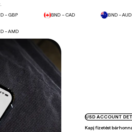
.
D – GBP
BND – CAD
BND – AUD
D – AMD
USD ACCOUNT DET
Kapj fizetést bárhonn