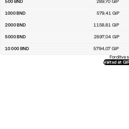
500
BND
289
,70
GIP
1000
BND
579
,41
GIP
2000
BND
1158
,81
GIP
5000
BND
2897
,04
GIP
10 000
BND
5794
,07
GIP
Fordítva 
Váltsd át G