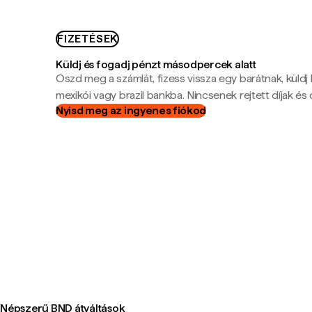
FIZETÉSEK
Küldj és fogadj pénzt másodpercek alatt
Oszd meg a számlát, fizess vissza egy barátnak, küldj
mexikói vagy brazil bankba. Nincsenek rejtett díjak és c
Nyisd meg az ingyenes fiókod
Népszerű BND átváltások