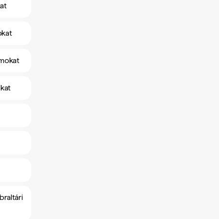
kat
okat
amokat
okat
raltári