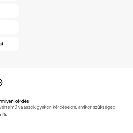
at
rmilyen kérdés
yértelmű válaszok gyakori kérdésekre, amikor szükséged
 rá.