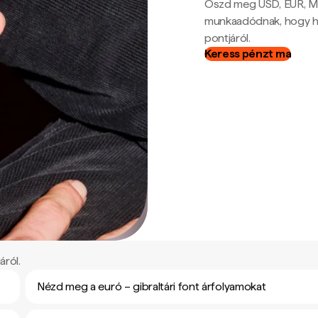
Oszd meg USD, EUR, MX
munkaadódnak, hogy hel
pontjáról.
Keress pénzt ma
áról.
Nézd meg a euró – gibraltári font árfolyamokat