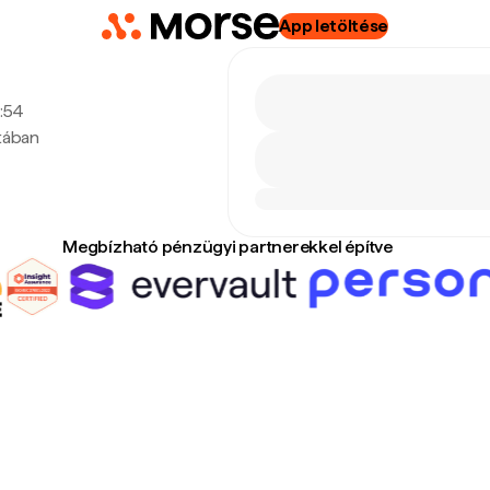
App letöltése
8:54
utában
Megbízható pénzügyi partnerekkel építve